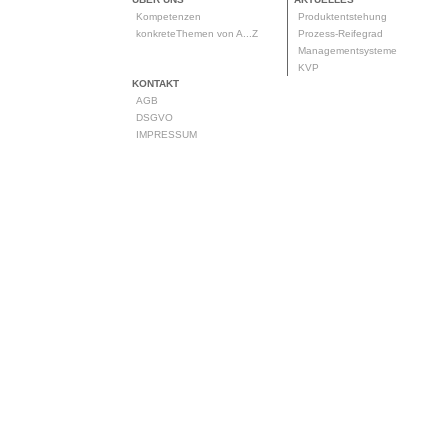
Kompetenzen
Produktentstehung
konkreteThemen von A...Z
Prozess-Reifegrad
Managementsysteme
KVP
KONTAKT
AGB
DSGVO
IMPRESSUM