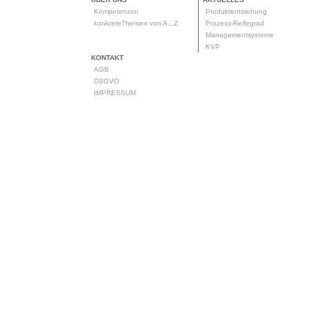
Kompetenzen
Produktentstehung
konkreteThemen von A...Z
Prozess-Reifegrad
Managementsysteme
KVP
KONTAKT
AGB
DSGVO
IMPRESSUM