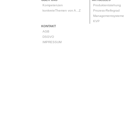
Kompetenzen
Produktentstehung
konkreteThemen von A...Z
Prozess-Reifegrad
Managementsysteme
KVP
KONTAKT
AGB
DSGVO
IMPRESSUM