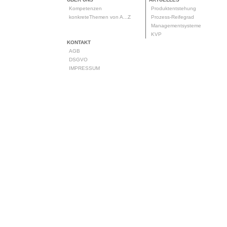
Kompetenzen
Produktentstehung
konkreteThemen von A...Z
Prozess-Reifegrad
Managementsysteme
KVP
KONTAKT
AGB
DSGVO
IMPRESSUM