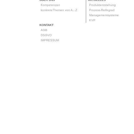
Kompetenzen
Produktentstehung
konkreteThemen von A...Z
Prozess-Reifegrad
Managementsysteme
KVP
KONTAKT
AGB
DSGVO
IMPRESSUM