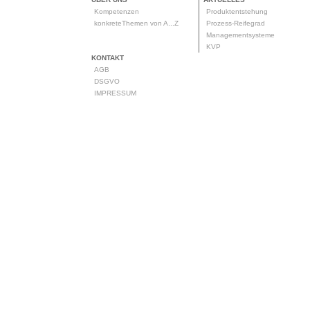
Kompetenzen
Produktentstehung
konkreteThemen von A...Z
Prozess-Reifegrad
Managementsysteme
KVP
KONTAKT
AGB
DSGVO
IMPRESSUM