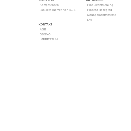
Kompetenzen
Produktentstehung
konkreteThemen von A...Z
Prozess-Reifegrad
Managementsysteme
KVP
KONTAKT
AGB
DSGVO
IMPRESSUM