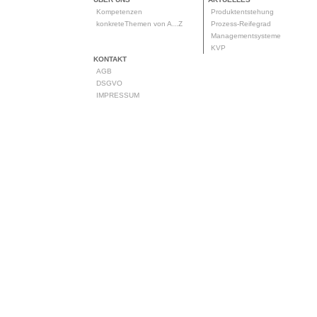
Kompetenzen
Produktentstehung
konkreteThemen von A...Z
Prozess-Reifegrad
Managementsysteme
KVP
KONTAKT
AGB
DSGVO
IMPRESSUM