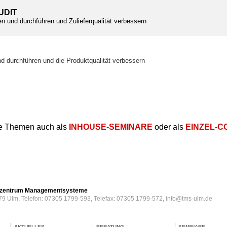
UDIT
en und durchführen und Zulieferqualität verbessern
T
nd durchführen und die Produktqualität verbessern
e Themen auch als
INHOUSE-SEMINARE
oder als
EINZEL-C
erzentrum Managementsysteme
79 Ulm, Telefon: 07305 1799-593, Telefax: 07305 1799-572, info@tms-ulm.de
AKTUELLES
BERATUNG
SEMINARE