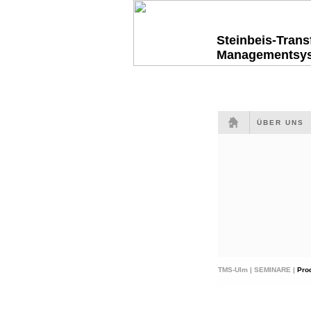
Steinbeis-Tran
Managementsy
ÜBER UNS
TMS-Ulm |
SEMINARE |
Pro