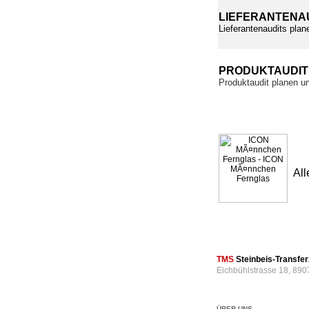
LIEFERANTENA
Lieferantenaudits plan
PRODUKTAUDI
Produktaudit planen u
All
TMS
Steinbeis-Transf
Eichbühlstrasse 18, 890
ÜBER UNS