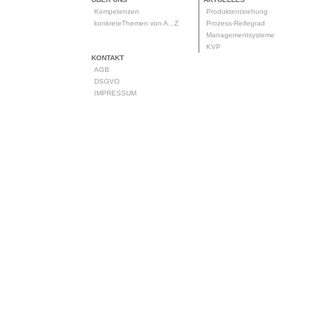
Kompetenzen
Produktentstehung
konkreteThemen von A...Z
Prozess-Reifegrad
Managementsysteme
KVP
KONTAKT
AGB
DSGVO
IMPRESSUM