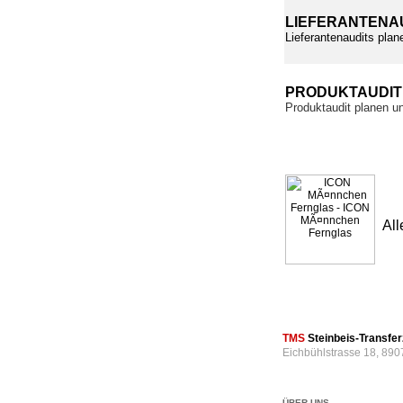
LIEFERANTENA
Lieferantenaudits plan
PRODUKTAUDI
Produktaudit planen u
All
TMS
Steinbeis-Transf
Eichbühlstrasse 18, 890
ÜBER UNS