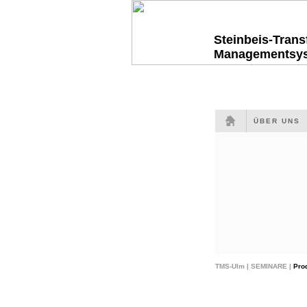
Steinbeis-Tran
Managementsy
ÜBER UNS
TMS-Ulm |
SEMINARE |
Pro