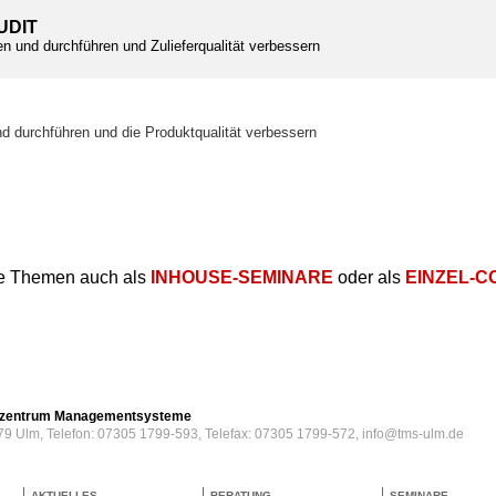
UDIT
en und durchführen und Zulieferqualität verbessern
T
nd durchführen und die Produktqualität verbessern
e Themen auch als
INHOUSE-SEMINARE
oder als
EINZEL-C
erzentrum Managementsysteme
79 Ulm, Telefon: 07305 1799-593, Telefax: 07305 1799-572, info@tms-ulm.de
AKTUELLES
BERATUNG
SEMINARE