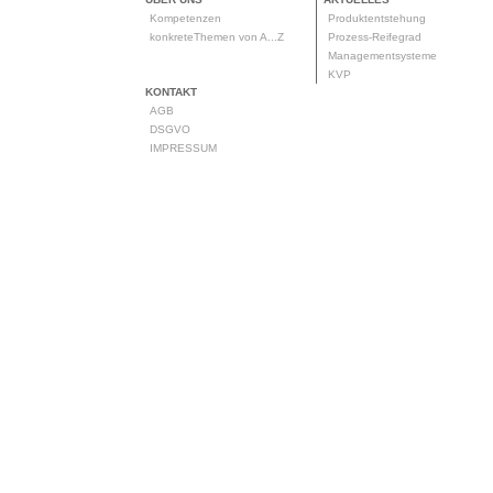
Kompetenzen
Produktentstehung
konkreteThemen von A...Z
Prozess-Reifegrad
Managementsysteme
KVP
KONTAKT
AGB
DSGVO
IMPRESSUM