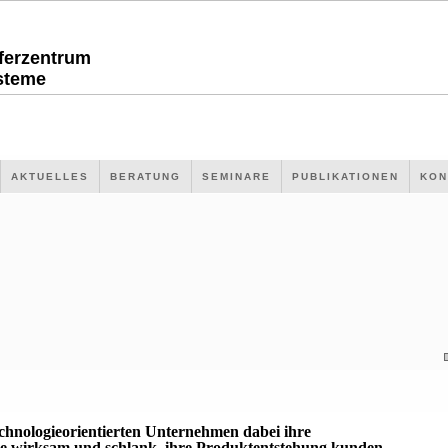
sferzentrum
steme
AKTUELLES
BERATUNG
SEMINARE
PUBLIKATIONEN
KON
echnologieorientierten Unternehmen dabei ihre
 wirksam und schlank, ihre Produktentstehung kunden-