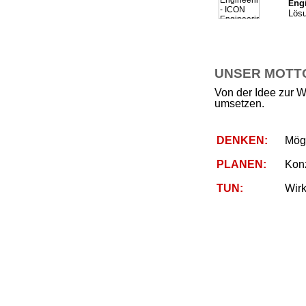
ng
E
Lösu
UNSER MOTTO 
Von der Idee zur W
umsetzen.
DENKEN:
Mögl
PLANEN:
Kon
TUN:
Wirk