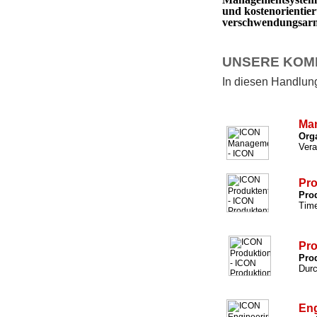
und kostenorientie
verschwendungsarm 
UNSERE KOM
In diesen Handlungs
Ma
Org
Vera
Pro
Prod
Time
Pro
Prod
Durc
Eng