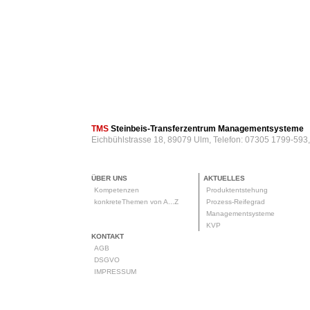
TMS
Steinbeis-Transferzentrum Managementsysteme
Eichbühlstrasse 18, 89079 Ulm, Telefon: 07305 1799-593
ÜBER UNS
AKTUELLES
Kompetenzen
Produktentstehung
konkreteThemen von A...Z
Prozess-Reifegrad
Managementsysteme
KVP
KONTAKT
AGB
DSGVO
IMPRESSUM