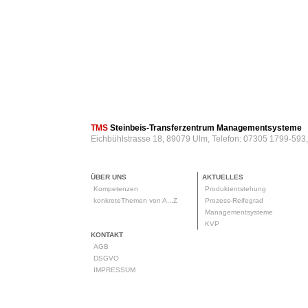
TMS
Steinbeis-Transferzentrum Managementsysteme
Eichbühlstrasse 18, 89079 Ulm, Telefon: 07305 1799-593
ÜBER UNS
AKTUELLES
Kompetenzen
Produktentstehung
konkreteThemen von A...Z
Prozess-Reifegrad
Managementsysteme
KVP
KONTAKT
AGB
DSGVO
IMPRESSUM