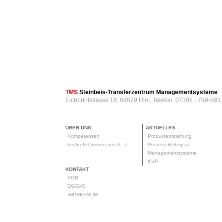
TMS
Steinbeis-Transferzentrum Managementsysteme
Eichbühlstrasse 18, 89079 Ulm, Telefon: 07305 1799-593
ÜBER UNS
AKTUELLES
Kompetenzen
Produktentstehung
konkreteThemen von A...Z
Prozess-Reifegrad
Managementsysteme
KVP
KONTAKT
AGB
DSGVO
IMPRESSUM