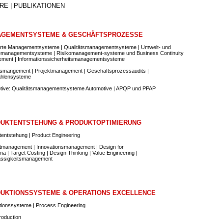
RE | PUBLIKATIONEN
GEMENTSYSTEME & GESCHÄFTSPROZESSE
ierte Managementsysteme | Qualitätsmanagementsysteme | Umwelt- und
emanagementsysteme | Risikomanagement-systeme und Business Continuity
ment | Informationssicherheitsmanagementsysteme
smangement | Projektmanagement | Geschäftsprozessaudits |
hlensysteme
tive: Qualitätsmanagementsysteme Automotive | APQP und PPAP
UKTENTSTEHUNG & PRODUKTOPTIMIERUNG
entstehung | Product Engineering
tmanagement | Innovationsmanagement | Design for
ma | Target Costing | Design Thinking | Value Engineering |
ässigkeitsmanagement
UKTIONSSYSTEME & OPERATIONS EXCELLENCE
tionssysteme | Process Engineering
roduction