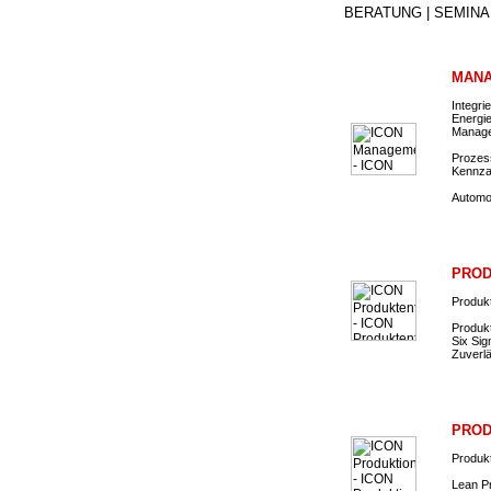
BERATUNG | SEMINA
MANA
Integr
Energi
Manage
Prozes
Kennza
Automo
PROD
Produkt
Produk
Six Sig
Zuverl
PROD
Produk
Lean P