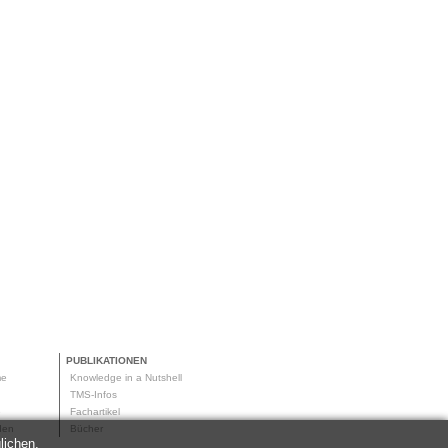
PUBLIKATIONEN
me
Knowledge in a Nutshell
g
TMS-Infos
me
Fachartikel
oden
Bücher
lichen.