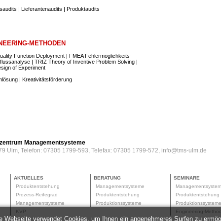
audits | Lieferantenaudits | Produktaudits
NEERING-METHODEN
ality Function Deployment | FMEA Fehlermöglichkeits-
flussanalyse | TRIZ Theory of Inventive Problem Solving |
sign of Experiment
lösung | Kreativitätsförderung
erzentrum Managementsysteme
79 Ulm, Telefon: 07305 1799-593, Telefax: 07305 1799-572, info@tms-ulm.de
AKTUELLES
BERATUNG
SEMINARE
Produktentstehung
Managementsysteme
Managementsyste
Prozess-Reifegrad
Produktentstehung
Produktentstehun
Managementsysteme
Produktionssysteme
Produktionssyste
KVP
Engineering-Meth
e Webseite verwendet Cookies, um Ihnen ein angenehmeres Surfen zu ermög