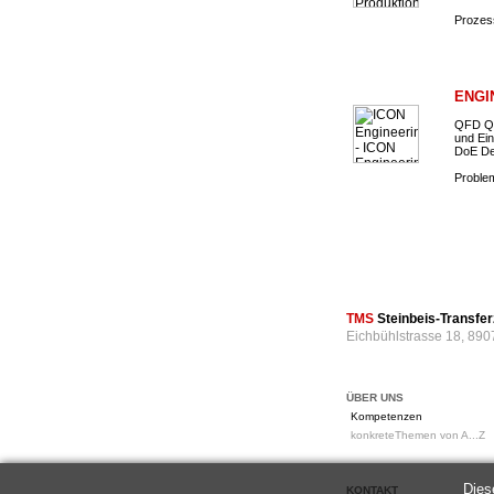
Prozess
ENGI
QFD Qu
und Ein
DoE De
Problem
TMS
Steinbeis-Transf
Eichbühlstrasse 18, 890
ÜBER UNS
Kompetenzen
konkreteThemen von A...Z
Dies
KONTAKT