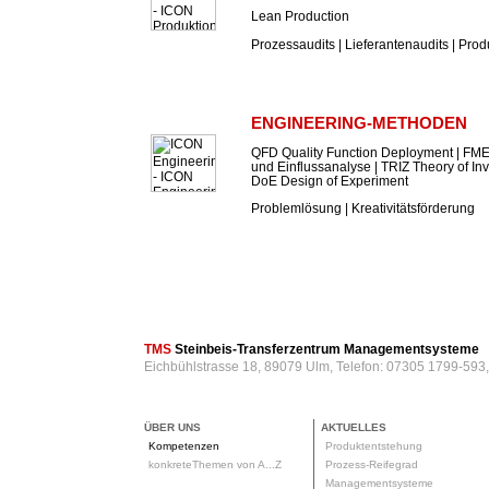
Lean Production
Prozessaudits | Lieferantenaudits | Prod
ENGINEERING-METHODEN
QFD Quality Function Deployment | FME
und Einflussanalyse | TRIZ Theory of In
DoE Design of Experiment
Problemlösung | Kreativitätsförderung
TMS
Steinbeis-Transferzentrum Managementsysteme
Eichbühlstrasse 18, 89079 Ulm, Telefon: 07305 1799-593
ÜBER UNS
AKTUELLES
Kompetenzen
Produktentstehung
konkreteThemen von A...Z
Prozess-Reifegrad
Managementsysteme