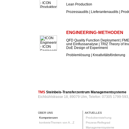
Lean Production
Prozessaudits | Lieferantenaudits | Prod
ENGINEERING-METHODEN
QFD Quality Function Deployment | FME
und Einflussanalyse | TRIZ Theory of In
DoE Design of Experiment
Problemlösung | Kreativitätsförderung
TMS
Steinbeis-Transferzentrum Managementsysteme
Eichbühlstrasse 18, 89079 Ulm, Telefon: 07305 1799-593
ÜBER UNS
AKTUELLES
Kompetenzen
Produktentstehung
konkreteThemen von A...Z
Prozess-Reifegrad
Managementsysteme