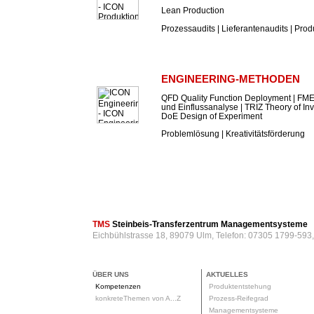
Lean Production
Prozessaudits | Lieferantenaudits | Prod
ENGINEERING-METHODEN
QFD Quality Function Deployment | FME
und Einflussanalyse | TRIZ Theory of In
DoE Design of Experiment
Problemlösung | Kreativitätsförderung
TMS
Steinbeis-Transferzentrum Managementsysteme
Eichbühlstrasse 18, 89079 Ulm, Telefon: 07305 1799-593
ÜBER UNS
AKTUELLES
Kompetenzen
Produktentstehung
konkreteThemen von A...Z
Prozess-Reifegrad
Managementsysteme