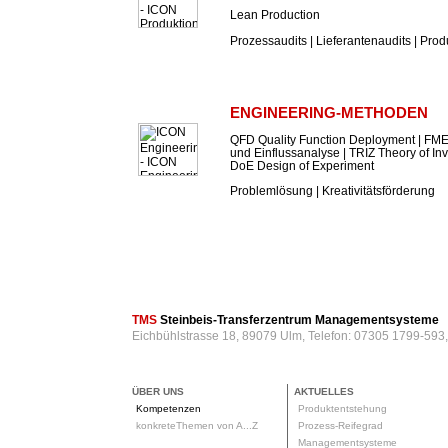
Lean Production
Prozessaudits | Lieferantenaudits | Prod
ENGINEERING-METHODEN
QFD Quality Function Deployment | FME
und Einflussanalyse | TRIZ Theory of In
DoE Design of Experiment
Problemlösung | Kreativitätsförderung
TMS
Steinbeis-Transferzentrum Managementsysteme
Eichbühlstrasse 18, 89079 Ulm, Telefon: 07305 1799-593
ÜBER UNS
AKTUELLES
Kompetenzen
Produktentstehung
konkreteThemen von A...Z
Prozess-Reifegrad
Managementsysteme