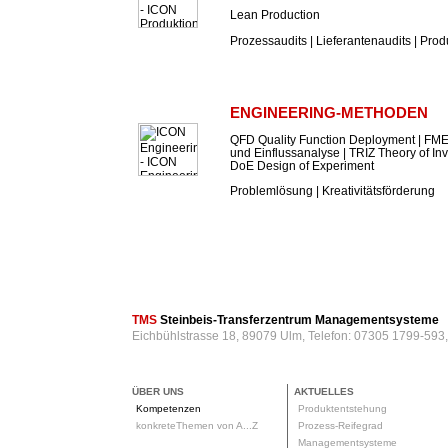
Lean Production
Prozessaudits | Lieferantenaudits | Prod
ENGINEERING-METHODEN
QFD Quality Function Deployment | FME
und Einflussanalyse | TRIZ Theory of In
DoE Design of Experiment
Problemlösung | Kreativitätsförderung
TMS
Steinbeis-Transferzentrum Managementsysteme
Eichbühlstrasse 18, 89079 Ulm, Telefon: 07305 1799-593
ÜBER UNS
AKTUELLES
Kompetenzen
Produktentstehung
konkreteThemen von A...Z
Prozess-Reifegrad
Managementsysteme