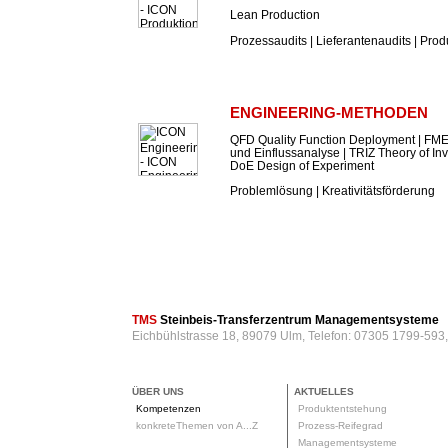
Lean Production
Prozessaudits | Lieferantenaudits | Prod
ENGINEERING-METHODEN
QFD Quality Function Deployment | FME
und Einflussanalyse | TRIZ Theory of In
DoE Design of Experiment
Problemlösung | Kreativitätsförderung
TMS
Steinbeis-Transferzentrum Managementsysteme
Eichbühlstrasse 18, 89079 Ulm, Telefon: 07305 1799-593
ÜBER UNS
AKTUELLES
Kompetenzen
Produktentstehung
konkreteThemen von A...Z
Prozess-Reifegrad
Managementsysteme