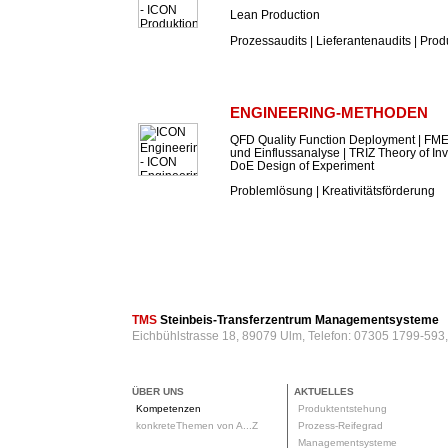
Lean Production
Prozessaudits | Lieferantenaudits | Prod
ENGINEERING-METHODEN
QFD Quality Function Deployment | FME
und Einflussanalyse | TRIZ Theory of In
DoE Design of Experiment
Problemlösung | Kreativitätsförderung
TMS
Steinbeis-Transferzentrum Managementsysteme
Eichbühlstrasse 18, 89079 Ulm, Telefon: 07305 1799-593
ÜBER UNS
AKTUELLES
Kompetenzen
Produktentstehung
konkreteThemen von A...Z
Prozess-Reifegrad
Managementsysteme