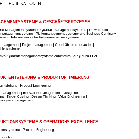
RE | PUBLIKATIONEN
GEMENTSYSTEME & GESCHÄFTSPROZESSE
ierte Managementsysteme | Qualitätsmanagementsysteme | Umwelt- und
emanagementsysteme | Risikomanagement-systeme und Business Continuity
ment | Informationssicherheitsmanagementsysteme
smangement | Projektmanagement | Geschäftsprozessaudits |
hlensysteme
tive: Qualitätsmanagementsysteme Automotive | APQP und PPAP
UKTENTSTEHUNG & PRODUKTOPTIMIERUNG
entstehung | Product Engineering
tmanagement | Innovationsmanagement | Design for
ma | Target Costing | Design Thinking | Value Engineering |
ässigkeitsmanagement
UKTIONSSYSTEME & OPERATIONS EXCELLENCE
tionssysteme | Process Engineering
roduction