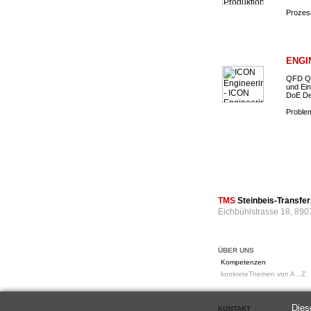
Prozess
ENGI
QFD Qu
und Ein
DoE De
Problem
TMS
Steinbeis-Transf
Eichbühlstrasse 18, 890
ÜBER UNS
Kompetenzen
konkreteThemen von A...Z
Dies
KONTAKT