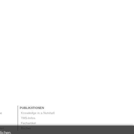
PUBLIKATIONEN
me
Knowledge in a Nutshell
g
TMS-Infos
me
Fachartikel
oden
Bücher
lichen.