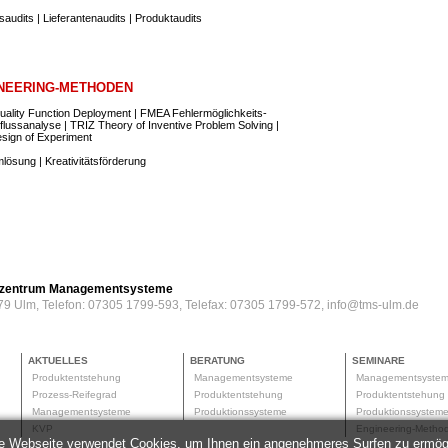
audits | Lieferantenaudits | Produktaudits
NEERING-METHODEN
ality Function Deployment | FMEA Fehlermöglichkeits-
flussanalyse | TRIZ Theory of Inventive Problem Solving |
sign of Experiment
lösung | Kreativitätsförderung
erzentrum Managementsysteme
79 Ulm, Telefon: 07305 1799-593, Telefax: 07305 1799-572, info@tms-ulm.de
AKTUELLES
BERATUNG
SEMINARE
Produktentstehung
Managementsysteme
Managementsyste
Prozess-Reifegrad
Produktentstehung
Produktentstehun
Managementsysteme
Produktionssysteme
Produktionssyste
KVP
Engineering-Meth
e Webseite verwendet Cookies, um Ihnen ein angenehmeres Surfen zu ermög