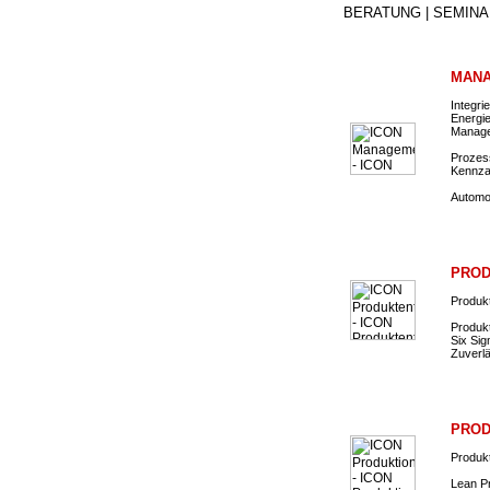
BERATUNG | SEMINA
MANA
Integr
Energi
Manage
Prozes
Kennza
Automo
PROD
Produkt
Produk
Six Sig
Zuverl
PROD
Produk
Lean P