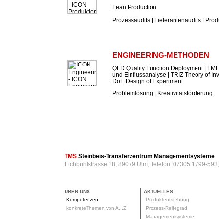
Lean Production
Prozessaudits | Lieferantenaudits | Prod
ENGINEERING-METHODEN
QFD Quality Function Deployment | FME
und Einflussanalyse | TRIZ Theory of In
DoE Design of Experiment
Problemlösung | Kreativitätsförderung
TMS
Steinbeis-Transferzentrum Managementsysteme
Eichbühlstrasse 18, 89079 Ulm, Telefon: 07305 1799-593
ÜBER UNS
AKTUELLES
Kompetenzen
Produktentstehung
konkreteThemen von A...Z
Prozess-Reifegrad
Managementsysteme