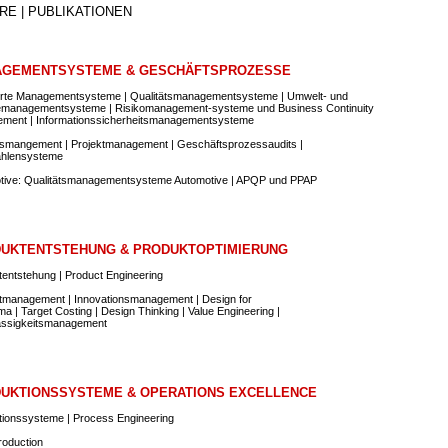
RE | PUBLIKATIONEN
GEMENTSYSTEME & GESCHÄFTSPROZESSE
ierte Managementsysteme | Qualitätsmanagementsysteme | Umwelt- und
emanagementsysteme | Risikomanagement-systeme und Business Continuity
ment | Informationssicherheitsmanagementsysteme
smangement | Projektmanagement | Geschäftsprozessaudits |
hlensysteme
tive: Qualitätsmanagementsysteme Automotive | APQP und PPAP
UKTENTSTEHUNG & PRODUKTOPTIMIERUNG
entstehung | Product Engineering
tmanagement | Innovationsmanagement | Design for
ma | Target Costing | Design Thinking | Value Engineering |
ässigkeitsmanagement
UKTIONSSYSTEME & OPERATIONS EXCELLENCE
tionssysteme | Process Engineering
roduction