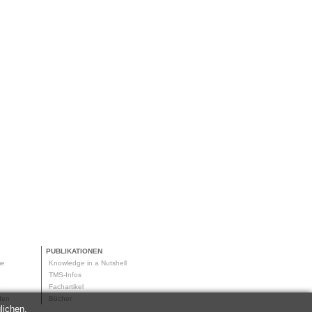
PUBLIKATIONEN
me
Knowledge in a Nutshell
g
TMS-Infos
me
Fachartikel
oden
Bücher
lichen.