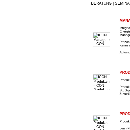
BERATUNG | SEMINA
MANA
Integr
Energi
Manage
Prozes
Kennza
Automo
PROD
Produkt
Produk
Six Sig
Zuverl
PROD
Produk
Lean P