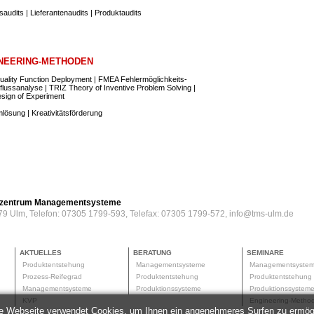
audits | Lieferantenaudits | Produktaudits
NEERING-METHODEN
ality Function Deployment | FMEA Fehlermöglichkeits-
flussanalyse | TRIZ Theory of Inventive Problem Solving |
sign of Experiment
lösung | Kreativitätsförderung
erzentrum Managementsysteme
79 Ulm, Telefon: 07305 1799-593, Telefax: 07305 1799-572, info@tms-ulm.de
AKTUELLES
BERATUNG
SEMINARE
Produktentstehung
Managementsysteme
Managementsyste
Prozess-Reifegrad
Produktentstehung
Produktentstehun
Managementsysteme
Produktionssysteme
Produktionssyste
KVP
Engineering-Meth
e Webseite verwendet Cookies, um Ihnen ein angenehmeres Surfen zu ermög