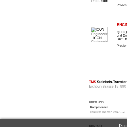
Prozess
ENGI
QFD Qu
und Ein
DoE De
Problem
TMS
Steinbeis-Transf
Eichbühlstrasse 18, 890
ÜBER UNS
Kompetenzen
konkreteThemen von A...Z
Dies
KONTAKT