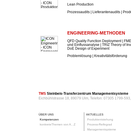
Lean Production
Prozessaudits | Lieferantenaudits | Prod
ENGINEERING-METHODEN
QFD Quality Function Deployment | FME
und Einflussanalyse | TRIZ Theory of In
DoE Design of Experiment
Problemlösung | Kreativitätsförderung
TMS
Steinbeis-Transferzentrum Managementsysteme
Eichbühlstrasse 18, 89079 Ulm, Telefon: 07305 1799-593
ÜBER UNS
AKTUELLES
Kompetenzen
Produktentstehung
konkreteThemen von A...Z
Prozess-Reifegrad
Managementsysteme