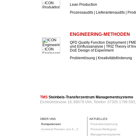
Lean Production
Prozessaudits | Lieferantenaudits | Prod
ENGINEERING-METHODEN
QFD Quality Function Deployment | FME
und Einflussanalyse | TRIZ Theory of In
DoE Design of Experiment
Problemlösung | Kreativitätsförderung
TMS
Steinbeis-Transferzentrum Managementsysteme
Eichbühlstrasse 18, 89079 Ulm, Telefon: 07305 1799-593
ÜBER UNS
AKTUELLES
Kompetenzen
Produktentstehung
konkreteThemen von A...Z
Prozess-Reifegrad
Managementsysteme