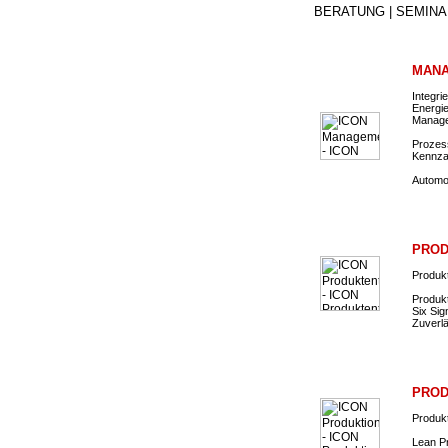
BERATUNG | SEMINA
MANA
Integr
Energi
Manage
Prozes
Kennza
Automo
PROD
Produkt
Produk
Six Sig
Zuverl
PROD
Produk
Lean P