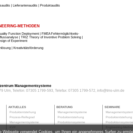
audits | Lieferantenaudits | Produktaudits
NEERING-METHODEN
ality Function Deployment | FMEA Fehlermöglichkeits-
flussanalyse | TRIZ Theory of Inventive Problem Solving |
sign of Experiment
lösung | Kreativitätsförderung
erzentrum Managementsysteme
79 Ulm, Telefon: 07305 1799-593, Telefax: 07305 1799-572, info@tms-ulm.de
AKTUELLES
BERATUNG
SEMINARE
Produktentstehung
Managementsysteme
Managementsyste
Prozess-Reifegrad
Produktentstehung
Produktentstehun
Managementsysteme
Produktionssysteme
Produktionssyste
KVP
Engineering-Meth
e Webseite verwendet Cookies, um Ihnen ein angenehmeres Surfen zu ermög