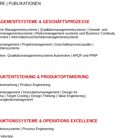
RE | PUBLIKATIONEN
GEMENTSYSTEME & GESCHÄFTSPROZESSE
ierte Managementsysteme | Qualitätsmanagementsysteme | Umwelt- und
emanagementsysteme | Risikomanagement-systeme und Business Continuity
ment | Informationssicherheitsmanagementsysteme
smangement | Projektmanagement | Geschäftsprozessaudits |
hlensysteme
tive: Qualitätsmanagementsysteme Automotive | APQP und PPAP
UKTENTSTEHUNG & PRODUKTOPTIMIERUNG
entstehung | Product Engineering
tmanagement | Innovationsmanagement | Design for
ma | Target Costing | Design Thinking | Value Engineering |
ässigkeitsmanagement
UKTIONSSYSTEME & OPERATIONS EXCELLENCE
tionssysteme | Process Engineering
roduction