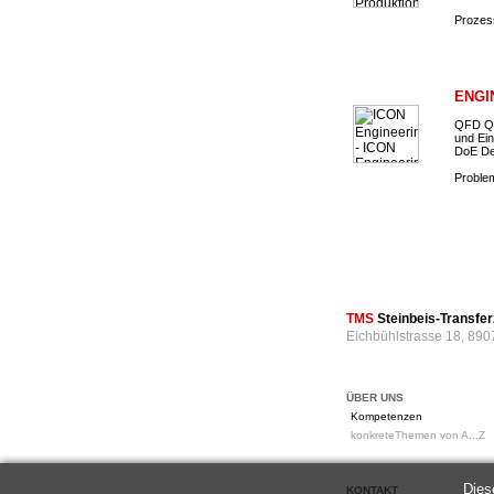
Prozess
ENGI
QFD Qu
und Ein
DoE De
Problem
TMS
Steinbeis-Transf
Eichbühlstrasse 18, 890
ÜBER UNS
Kompetenzen
konkreteThemen von A...Z
Dies
KONTAKT