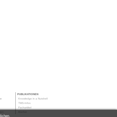
PUBLIKATIONEN
me
Knowledge in a Nutshell
g
TMS-Infos
me
Fachartikel
oden
Bücher
lichen.