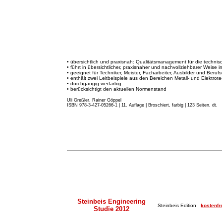
• übersichtlich und praxisnah: Qualitätsmanagement für die techni
• führt in übersichtlicher, praxisnaher und nachvollziehbarer Weise 
• geeignet für Techniker, Meister, Facharbeiter, Ausbilder und Beruf
• enthält zwei Leitbeispiele aus den Bereichen Metall- und Elektrote
• durchgängig vierfarbig
• berücksichtigt den aktuellen Normenstand
Uli Greßler, Rainer Göppel
ISBN 978-3-427-05266-1 | 11. Auflage
|
Broschiert, farbig | 123 Seiten, dt.
Steinbeis Engineering
Steinbeis Edition
kostenfr
Studie 2012