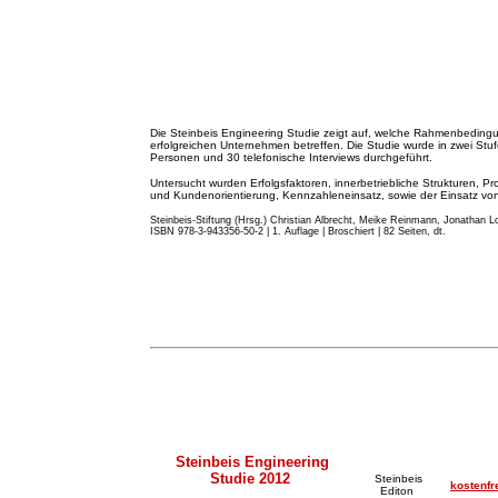
Die Steinbeis Engineering Studie zeigt auf, welche Rahmenbeding
erfolgreichen Unternehmen betreffen. Die Studie wurde in zwei St
Personen und 30 telefonische Interviews durchgeführt.
Untersucht wurden Erfolgsfaktoren, innerbetriebliche Strukturen, Pr
und Kundenorientierung, Kennzahleneinsatz, sowie der Einsatz von 
Steinbeis-Stiftung (Hrsg.) Christian Albrecht, Meike Reinmann, Jonathan Lo
ISBN 978-3-943356-50-2 | 1. Auflage | Broschiert | 82 Seiten, dt.
Steinbeis Engineering
Studie 2012
Steinbeis
kostenfr
Editon