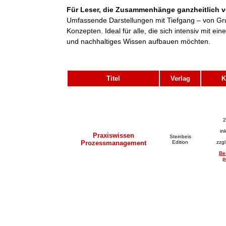
Für Leser, die Zusammenhänge ganzheitlich v
Umfassende Darstellungen mit Tiefgang – von Gr
Konzepten. Ideal für alle, die sich intensiv mit 
und nachhaltiges Wissen aufbauen möchten.
Titel
Verlag
K
2
in
Praxiswissen
Steinbeis
Prozessmanagement
Edition
zzg
Be
p