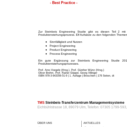
- Best Practice -
Zur Steinbeis Engineering Studie gibt es diesen Teil 2 mit 
Produktenstehungsprozess. Elf Aufsätze zu den folgenden Themen
Sinnfälligkeit und Nutzen
Project Engineering
Product Engineering
Process Engineering
Ein gute Ergänzung zur Steinbeis Engineering Studie 201
Produktentstehungsprozesses.
Prof. Arno Voegele (Hrsg.), Prof. Günther Würtz (Hrsg.)
Oliver Brehm, Prof. Rainer Göppel, Georg Villinger
ISBN 978-3-943356-51-9 | 1. Auflage | Broschiert
| 176 Seiten, dt
TMS
Steinbeis-Transferzentrum Managementsysteme
Eichbühlstrasse 18, 89079 Ulm, Telefon: 07305 1799-593
ÜBER UNS
AKTUELLES