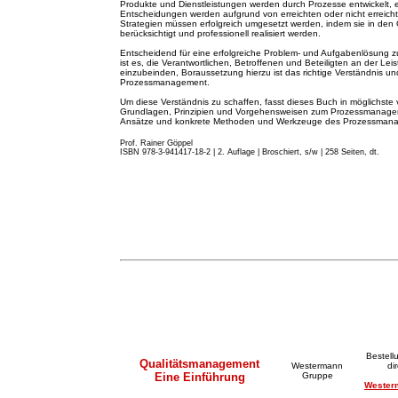
Produkte und Dienstleistungen werden durch Prozesse entwickelt, 
Entscheidungen werden aufgrund von erreichten oder nicht erreicht
Strategien müssen erfolgreich umgesetzt werden, indem sie in de
berücksichtigt und professionell realisiert werden.
Entscheidend für eine erfolgreiche Problem- und Aufgabenlösung z
ist es, die Verantwortlichen, Betroffenen und Beteiligten an der Lei
einzubeinden, Boraussetzung hierzu ist das richtige Verständnis
Prozessmanagement.
Um diese Verständnis zu schaffen, fasst dieses Buch in möglichste 
Grundlagen, Prinzipien und Vorgehensweisen zum Prozessmanageme
Ansätze und konkrete Methoden und Werkzeuge des Prozessma
Prof. Rainer Göppel
ISBN 978-3-941417-18-2 | 2. A
u
flage
|
Broschiert, s/w | 258 Seiten, dt.
Bestell
Qualitätsmanagement
Westermann
di
Eine Einführung
Gruppe
Wester