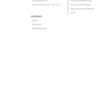
Kompetenzen
Produktentstehung
konkreteThemen von A...Z
Prozess-Reifegrad
Managementsysteme
KVP
KONTAKT
AGB
DSGVO
IMPRESSUM