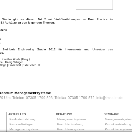
g Studie gibt es diesen Teil 2 mit Veröffentlichungen zu Best Practice im
Elf Aufsätze zu den folgenden Themen:
Nutzen
g
g
Steinbeis Engineering Studie 2012 für Interessierte und Umsetzer des
es.
f. Günther Würtz (Hrsg.)
el, Georg Villinger
flage | Broschiert
| 176 Seiten, dt
erzentrum Managementsysteme
79 Ulm, Telefon: 07305 1799-593, Telefax: 07305 1799-572, info@tms-ulm.de
AKTUELLES
BERATUNG
SEMINARE
Produktentstehung
Managementsysteme
Managementsyste
Prozess-Reifegrad
Produktentstehung
Produktentstehun
Managementsysteme
Produktionssysteme
Produktionssyste