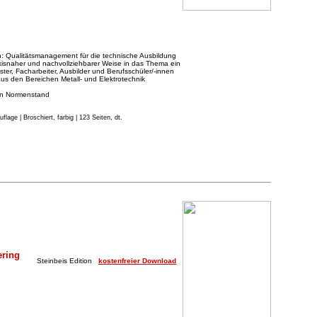
ah: Qualitätsmanagement für die technische Ausbildung
praxisnaher und nachvollziehbarer Weise in das Thema ein
ister, Facharbeiter, Ausbilder und Berufsschüler/-innen
 aus den Bereichen Metall- und Elektrotechnik
len Normenstand
Auflage
|
Broschiert, farbig | 123 Seiten, dt.
ering
Steinbeis Edition
kostenfreier Download