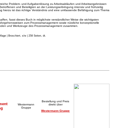
greiche Problem- und Aufgabenlösung zu Arbeitsabläufen und Arbeitsergebnissen
, Betroffenen und Beteiligten an der Leistungserbringung intensiv und frühzeitig
g hierzu ist das richtige Verständnis und eine umfassende Befähigung zum Thema
ffen, fasst dieses Buch in möglichste verständlicher Weise die wichtigsten
 Vorgehensweisen zum Prozessmanagement sowie nützliche konzeptionelle
hoden und Werkzeuge des Prozessmanagement zusammen.
u
flage
|
Broschiert, s/w | 258 Seiten, dt.
Bestellung und Preis
ment
Westermann
direkt über
ng
Gruppe
Westermann Gruppe