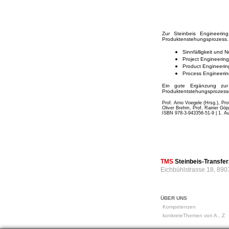
Zur Steinbeis Engineerin
Produktenstehungsprozess. 
Sinnfälligkeit und 
Project Engineering
Product Engineerin
Process Engineerin
Ein gute Ergänzung zur 
Produktentstehungsprozess
Prof. Arno Voegele (Hrsg.), Pro
Oliver Brehm, Prof. Rainer Göpp
ISBN 978-3-943356-51-9 | 1. Au
TMS
Steinbeis-Transf
Eichbühlstrasse 18, 890
ÜBER UNS
Kompetenzen
konkreteThemen von A...Z