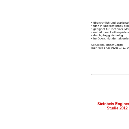
• übersichtlich und praxisn
• führt in übersichtlicher, 
• geeignet für Techniker, Me
• enthält zwei Leitbeispiele
• durchgängig vierfarbig
• berücksichtigt den aktuel
Uli Greßler, Rainer Göppel
ISBN 978-3-427-05266-1 | 11. 
Steinbeis Engine
Studie 2012