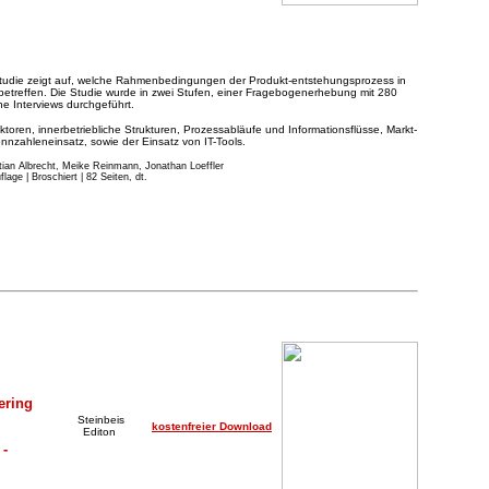
Studie zeigt auf, welche Rahmenbedingungen der Produkt-entstehungsprozess in
betreffen. Die Studie wurde in zwei Stufen, einer Fragebogenerhebung mit 280
e Interviews durchgeführt.
toren, innerbetriebliche Strukturen, Prozessabläufe und Informationsflüsse, Markt-
nzahleneinsatz, sowie der Einsatz von IT-Tools.
stian Albrecht, Meike Reinmann, Jonathan Loeffler
age | Broschiert | 82 Seiten, dt.
ering
Steinbeis
kostenfreier Download
Editon
 -