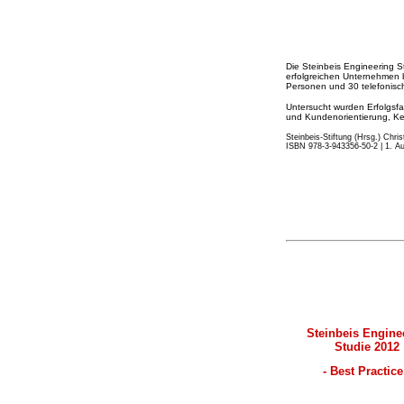
Die Steinbeis Engineering 
erfolgreichen Unternehmen 
Personen und 30 telefonisch
Untersucht wurden Erfolgsfak
und Kundenorientierung, Ken
Steinbeis-Stiftung (Hrsg.) Chri
ISBN 978-3-943356-50-2 | 1. Aufl
Steinbeis Engine
Studie 2012
- Best Practice