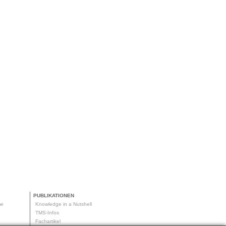
PUBLIKATIONEN
me
Knowledge in a Nutshell
g
TMS-Infos
me
Fachartikel