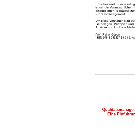
Entscheidend für eine erfol
ist es, die Verantwortlichen
einzubeinden, Boraussetzun
Prozessmanagement.
Um diese Verständnis zu scha
Grundlagen, Prinzipien und
Ansätze und konkrete Met
Prof. Rainer Göppel
ISBN 978-3-941417-18-2 | 2. A
Qualitätsmanage
Eine Einführu