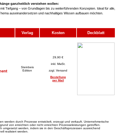
hänge ganzheitlich verstehen wollen:
it Tiefgang – von Grundlagen bis zu weiterführenden Konzepten. Ideal für alle,
m Thema auseinandersetzen und nachhaltiges Wissen aufbauen möchten.
Verlag
Kosten
Deckblatt
29,90 €
inkl. MwSt.
Steinbeis
ment
Edition
zzgl. Versand
Bestellung
per Mail
gen werden durch Prozesse entwickelt, erzeugt und verkauft. Unternehmerische
und von erreichten oder nicht erreichten Prozesseleistungen getroffen.
ich umgesetzt werden, indem sie in den Geschäftsprozessen ausreichend
ell realisiert werden.