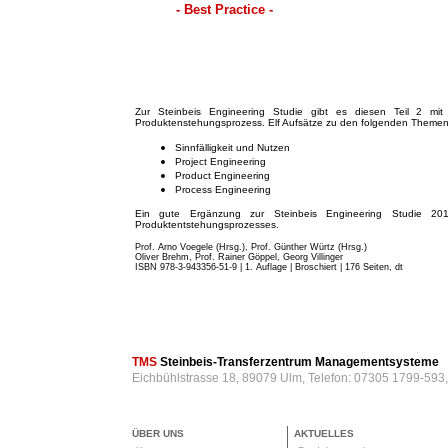
- Best Practice -
Zur Steinbeis Engineering Studie gibt es diesen Teil 2 mit 
Produktenstehungsprozess. Elf Aufsätze zu den folgenden Themen
Sinnfälligkeit und Nutzen
Project Engineering
Product Engineering
Process Engineering
Ein gute Ergänzung zur Steinbeis Engineering Studie 201
Produktentstehungsprozesses.
Prof. Arno Voegele (Hrsg.), Prof. Günther Würtz (Hrsg.)
Oliver Brehm, Prof. Rainer Göppel, Georg Villinger
ISBN 978-3-943356-51-9 | 1. Auflage | Broschiert
| 176 Seiten, dt
TMS
Steinbeis-Transferzentrum Managementsysteme
Eichbühlstrasse 18, 89079 Ulm, Telefon: 07305 1799-593
ÜBER UNS
AKTUELLES