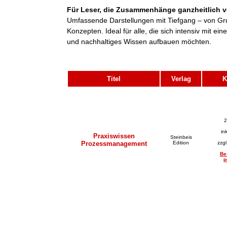
Für Leser, die Zusammenhänge ganzheitlich v
Umfassende Darstellungen mit Tiefgang – von Gr
Konzepten. Ideal für alle, die sich intensiv mit 
und nachhaltiges Wissen aufbauen möchten.
Titel
Verlag
K
2
in
Praxiswissen
Steinbeis
Prozessmanagement
Edition
zzg
Be
p