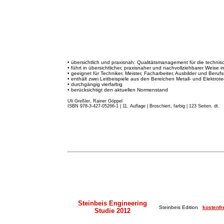
• übersichtlich und praxisnah: Qualitätsmanagement für die techni
• führt in übersichtlicher, praxisnaher und nachvollziehbarer Weise 
• geeignet für Techniker, Meister, Facharbeiter, Ausbilder und Beruf
• enthält zwei Leitbeispiele aus den Bereichen Metall- und Elektrote
• durchgängig vierfarbig
• berücksichtigt den aktuellen Normenstand
Uli Greßler, Rainer Göppel
ISBN 978-3-427-05266-1 | 11. Auflage
|
Broschiert, farbig | 123 Seiten, dt.
Steinbeis Engineering
Steinbeis Edition
kostenfr
Studie 2012