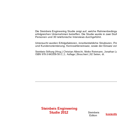
Die Steinbeis Engineering Studie zeigt auf, welche Rahmenbeding
erfolgreichen Unternehmen betreffen. Die Studie wurde in zwei St
Personen und 30 telefonische Interviews durchgeführt.
Untersucht wurden Erfolgsfaktoren, innerbetriebliche Strukturen, Pr
und Kundenorientierung, Kennzahleneinsatz, sowie der Einsatz von 
Steinbeis-Stiftung (Hrsg.) Christian Albrecht, Meike Reinmann, Jonathan Lo
ISBN 978-3-943356-50-2 | 1. Auflage | Broschiert | 82 Seiten, dt.
Steinbeis Engineering
Studie 2012
Steinbeis
kostenfr
Editon