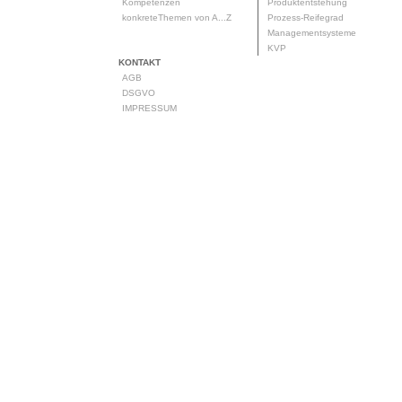
Kompetenzen
Produktentstehung
konkreteThemen von A...Z
Prozess-Reifegrad
Managementsysteme
KVP
KONTAKT
AGB
DSGVO
IMPRESSUM