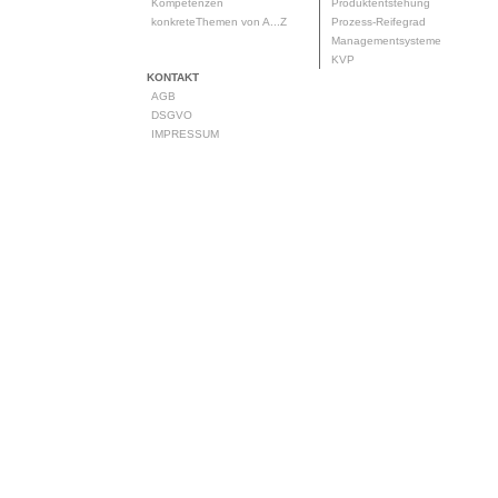
Kompetenzen
Produktentstehung
konkreteThemen von A...Z
Prozess-Reifegrad
Managementsysteme
KVP
KONTAKT
AGB
DSGVO
IMPRESSUM