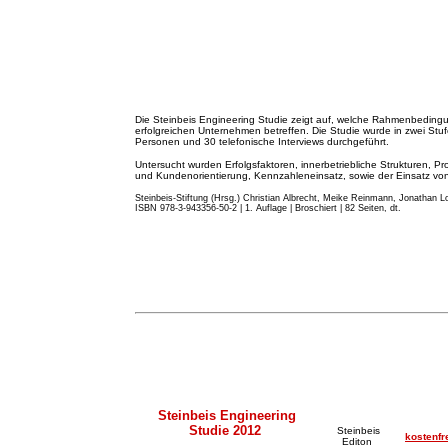
Die Steinbeis Engineering Studie zeigt auf, welche Rahmenbeding
erfolgreichen Unternehmen betreffen. Die Studie wurde in zwei St
Personen und 30 telefonische Interviews durchgeführt.
Untersucht wurden Erfolgsfaktoren, innerbetriebliche Strukturen, Pr
und Kundenorientierung, Kennzahleneinsatz, sowie der Einsatz von 
Steinbeis-Stiftung (Hrsg.) Christian Albrecht, Meike Reinmann, Jonathan Lo
ISBN 978-3-943356-50-2 | 1. Auflage | Broschiert | 82 Seiten, dt.
Steinbeis Engineering
Studie 2012
Steinbeis
kostenfr
Editon