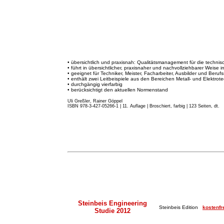
• übersichtlich und praxisnah: Qualitätsmanagement für die techni
• führt in übersichtlicher, praxisnaher und nachvollziehbarer Weise 
• geeignet für Techniker, Meister, Facharbeiter, Ausbilder und Beruf
• enthält zwei Leitbeispiele aus den Bereichen Metall- und Elektrote
• durchgängig vierfarbig
• berücksichtigt den aktuellen Normenstand
Uli Greßler, Rainer Göppel
ISBN 978-3-427-05266-1 | 11. Auflage
|
Broschiert, farbig | 123 Seiten, dt.
Steinbeis Engineering
Steinbeis Edition
kostenfr
Studie 2012