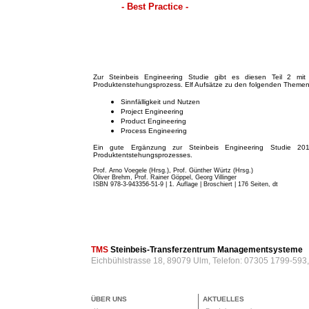
- Best Practice -
Zur Steinbeis Engineering Studie gibt es diesen Teil 2 mit 
Produktenstehungsprozess. Elf Aufsätze zu den folgenden Themen
Sinnfälligkeit und Nutzen
Project Engineering
Product Engineering
Process Engineering
Ein gute Ergänzung zur Steinbeis Engineering Studie 201
Produktentstehungsprozesses.
Prof. Arno Voegele (Hrsg.), Prof. Günther Würtz (Hrsg.)
Oliver Brehm, Prof. Rainer Göppel, Georg Villinger
ISBN 978-3-943356-51-9 | 1. Auflage | Broschiert
| 176 Seiten, dt
TMS
Steinbeis-Transferzentrum Managementsysteme
Eichbühlstrasse 18, 89079 Ulm, Telefon: 07305 1799-593
ÜBER UNS
AKTUELLES