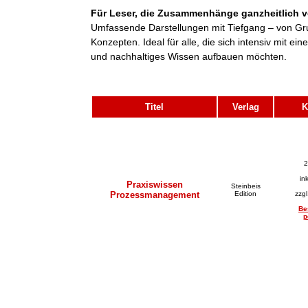
Für Leser, die Zusammenhänge ganzheitlich v
Umfassende Darstellungen mit Tiefgang – von Gr
Konzepten. Ideal für alle, die sich intensiv mit 
und nachhaltiges Wissen aufbauen möchten.
Titel
Verlag
K
2
in
Praxiswissen
Steinbeis
Prozessmanagement
Edition
zzg
Be
p