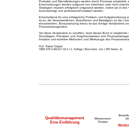
Produkte und Dienstleistungen werden durch Prozesse entwickelt, 
Entscheidungen werden aufgrund von erreichten oder nicht erreicht
Strategien müssen erfolgreich umgesetzt werden, indem sie in de
berücksichtigt und professionell realisiert werden.
Entscheidend für eine erfolgreiche Problem- und Aufgabenlösung z
ist es, die Verantwortlichen, Betroffenen und Beteiligten an der Lei
einzubeinden, Boraussetzung hierzu ist das richtige Verständnis
Prozessmanagement.
Um diese Verständnis zu schaffen, fasst dieses Buch in möglichste 
Grundlagen, Prinzipien und Vorgehensweisen zum Prozessmanageme
Ansätze und konkrete Methoden und Werkzeuge des Prozessma
Prof. Rainer Göppel
ISBN 978-3-941417-18-2 | 2. A
u
flage
|
Broschiert, s/w | 258 Seiten, dt.
Bestell
Qualitätsmanagement
Westermann
di
Eine Einführung
Gruppe
Wester