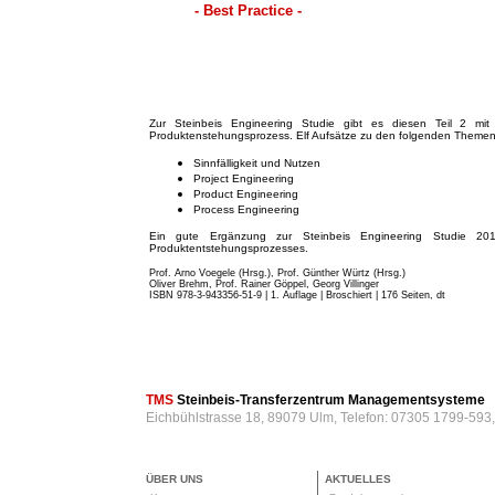
- Best Practice -
Zur Steinbeis Engineering Studie gibt es diesen Teil 2 mit 
Produktenstehungsprozess. Elf Aufsätze zu den folgenden Themen
Sinnfälligkeit und Nutzen
Project Engineering
Product Engineering
Process Engineering
Ein gute Ergänzung zur Steinbeis Engineering Studie 201
Produktentstehungsprozesses.
Prof. Arno Voegele (Hrsg.), Prof. Günther Würtz (Hrsg.)
Oliver Brehm, Prof. Rainer Göppel, Georg Villinger
ISBN 978-3-943356-51-9 | 1. Auflage | Broschiert
| 176 Seiten, dt
TMS
Steinbeis-Transferzentrum Managementsysteme
Eichbühlstrasse 18, 89079 Ulm, Telefon: 07305 1799-593
ÜBER UNS
AKTUELLES