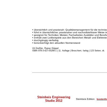
• übersichtlich und praxisnah: Qualitätsmanagement für die techni
• führt in übersichtlicher, praxisnaher und nachvollziehbarer Weise 
• geeignet für Techniker, Meister, Facharbeiter, Ausbilder und Beruf
• enthält zwei Leitbeispiele aus den Bereichen Metall- und Elektrote
• durchgängig vierfarbig
• berücksichtigt den aktuellen Normenstand
Uli Greßler, Rainer Göppel
ISBN 978-3-427-05266-1 | 11. Auflage
|
Broschiert, farbig | 123 Seiten, dt.
Steinbeis Engineering
Steinbeis Edition
kostenfr
Studie 2012