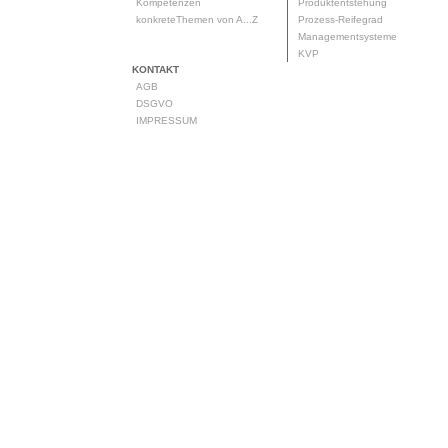
Kompetenzen
Produktentstehung
konkreteThemen von A...Z
Prozess-Reifegrad
Managementsysteme
KVP
KONTAKT
AGB
DSGVO
IMPRESSUM