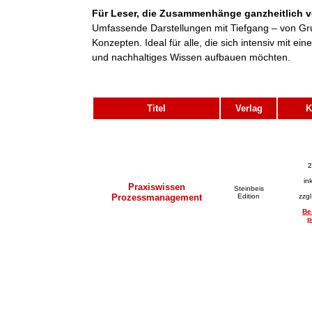
Für Leser, die Zusammenhänge ganzheitlich v
Umfassende Darstellungen mit Tiefgang – von Gr
Konzepten. Ideal für alle, die sich intensiv mit 
und nachhaltiges Wissen aufbauen möchten.
Titel
Verlag
K
2
in
Praxiswissen
Steinbeis
Prozessmanagement
Edition
zzg
Be
p