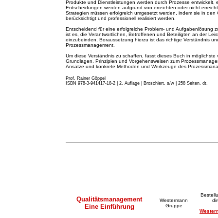
Produkte und Dienstleistungen werden durch Prozesse entwickelt, 
Entscheidungen werden aufgrund von erreichten oder nicht erreicht
Strategien müssen erfolgreich umgesetzt werden, indem sie in de
berücksichtigt und professionell realisiert werden.
Entscheidend für eine erfolgreiche Problem- und Aufgabenlösung z
ist es, die Verantwortlichen, Betroffenen und Beteiligten an der Lei
einzubeinden, Boraussetzung hierzu ist das richtige Verständnis
Prozessmanagement.
Um diese Verständnis zu schaffen, fasst dieses Buch in möglichste 
Grundlagen, Prinzipien und Vorgehensweisen zum Prozessmanageme
Ansätze und konkrete Methoden und Werkzeuge des Prozessma
Prof. Rainer Göppel
ISBN 978-3-941417-18-2 | 2. A
u
flage
|
Broschiert, s/w | 258 Seiten, dt.
Bestell
Qualitätsmanagement
Westermann
di
Eine Einführung
Gruppe
Wester