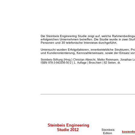
Die Steinbeis Engineering Studie zeigt auf, welche Rahmenbeding
erfolgreichen Unternehmen betreffen. Die Studie wurde in zwei St
Personen und 30 telefonische Interviews durchgeführt.
Untersucht wurden Erfolgsfaktoren, innerbetriebliche Strukturen, Pr
und Kundenorientierung, Kennzahleneinsatz, sowie der Einsatz von 
Steinbeis-Stiftung (Hrsg.) Christian Albrecht, Meike Reinmann, Jonathan Lo
ISBN 978-3-943356-50-2 | 1. Auflage | Broschiert | 82 Seiten, dt.
Steinbeis Engineering
Studie 2012
Steinbeis
kostenfr
Editon