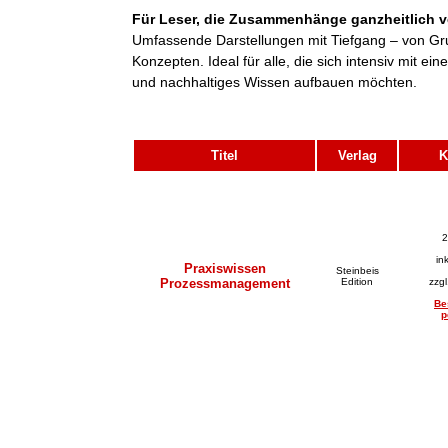
Für Leser, die Zusammenhänge ganzheitlich v
Umfassende Darstellungen mit Tiefgang – von Gr
Konzepten. Ideal für alle, die sich intensiv mit 
und nachhaltiges Wissen aufbauen möchten.
Titel
Verlag
K
2
in
Praxiswissen
Steinbeis
Prozessmanagement
Edition
zzg
Be
p