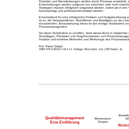
Produkte und Dienstleistungen werden durch Prozesse entwickelt, 
Entscheidungen werden aufgrund von erreichten oder nicht erreicht
Strategien müssen erfolgreich umgesetzt werden, indem sie in de
berücksichtigt und professionell realisiert werden.
Entscheidend für eine erfolgreiche Problem- und Aufgabenlösung z
ist es, die Verantwortlichen, Betroffenen und Beteiligten an der Lei
einzubeinden, Boraussetzung hierzu ist das richtige Verständnis
Prozessmanagement.
Um diese Verständnis zu schaffen, fasst dieses Buch in möglichste 
Grundlagen, Prinzipien und Vorgehensweisen zum Prozessmanageme
Ansätze und konkrete Methoden und Werkzeuge des Prozessma
Prof. Rainer Göppel
ISBN 978-3-941417-18-2 | 2. A
u
flage
|
Broschiert, s/w | 258 Seiten, dt.
Bestell
Qualitätsmanagement
Westermann
di
Eine Einführung
Gruppe
Wester