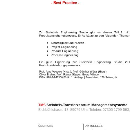
- Best Practice -
Zur Steinbeis Engineering Studie gibt es diesen Teil 2 mit 
Produktenstehungsprozess. Elf Aufsätze zu den folgenden Themen
Sinnfälligkeit und Nutzen
Project Engineering
Product Engineering
Process Engineering
Ein gute Ergänzung zur Steinbeis Engineering Studie 201
Produktentstehungsprozesses.
Prof. Arno Voegele (Hrsg.), Prof. Günther Würtz (Hrsg.)
Oliver Brehm, Prof. Rainer Göppel, Georg Villinger
ISBN 978-3-943356-51-9 | 1. Auflage | Broschiert
| 176 Seiten, dt
TMS
Steinbeis-Transferzentrum Managementsysteme
Eichbühlstrasse 18, 89079 Ulm, Telefon: 07305 1799-593
ÜBER UNS
AKTUELLES