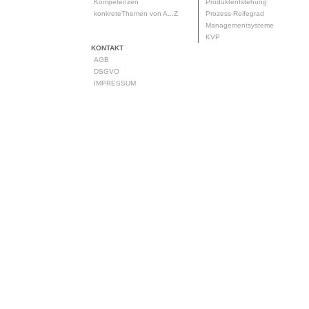
Kompetenzen
Produktentstehung
konkreteThemen von A...Z
Prozess-Reifegrad
Managementsysteme
KVP
KONTAKT
AGB
DSGVO
IMPRESSUM