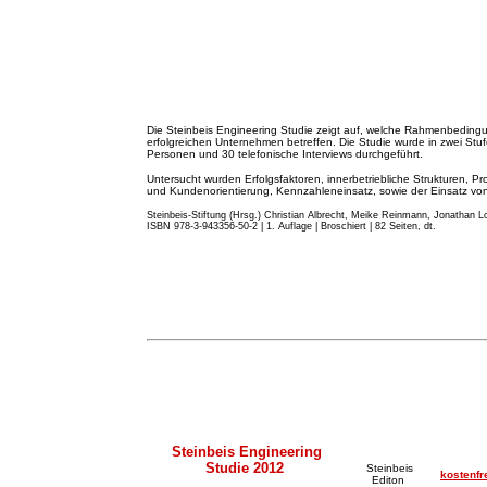
Die Steinbeis Engineering Studie zeigt auf, welche Rahmenbeding
erfolgreichen Unternehmen betreffen. Die Studie wurde in zwei St
Personen und 30 telefonische Interviews durchgeführt.
Untersucht wurden Erfolgsfaktoren, innerbetriebliche Strukturen, Pr
und Kundenorientierung, Kennzahleneinsatz, sowie der Einsatz von 
Steinbeis-Stiftung (Hrsg.) Christian Albrecht, Meike Reinmann, Jonathan Lo
ISBN 978-3-943356-50-2 | 1. Auflage | Broschiert | 82 Seiten, dt.
Steinbeis Engineering
Studie 2012
Steinbeis
kostenfr
Editon