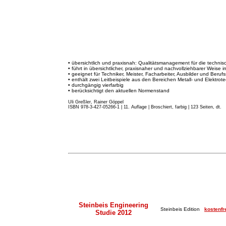
• übersichtlich und praxisnah: Qualitätsmanagement für die techni
• führt in übersichtlicher, praxisnaher und nachvollziehbarer Weise 
• geeignet für Techniker, Meister, Facharbeiter, Ausbilder und Beruf
• enthält zwei Leitbeispiele aus den Bereichen Metall- und Elektrote
• durchgängig vierfarbig
• berücksichtigt den aktuellen Normenstand
Uli Greßler, Rainer Göppel
ISBN 978-3-427-05266-1 | 11. Auflage
|
Broschiert, farbig | 123 Seiten, dt.
Steinbeis Engineering
Steinbeis Edition
kostenfr
Studie 2012