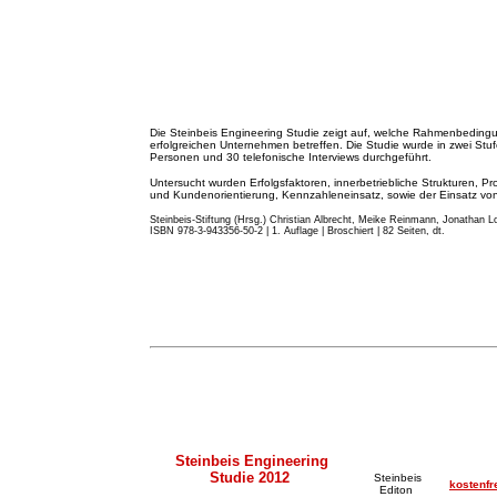
Die Steinbeis Engineering Studie zeigt auf, welche Rahmenbeding
erfolgreichen Unternehmen betreffen. Die Studie wurde in zwei St
Personen und 30 telefonische Interviews durchgeführt.
Untersucht wurden Erfolgsfaktoren, innerbetriebliche Strukturen, Pr
und Kundenorientierung, Kennzahleneinsatz, sowie der Einsatz von 
Steinbeis-Stiftung (Hrsg.) Christian Albrecht, Meike Reinmann, Jonathan Lo
ISBN 978-3-943356-50-2 | 1. Auflage | Broschiert | 82 Seiten, dt.
Steinbeis Engineering
Studie 2012
Steinbeis
kostenfr
Editon