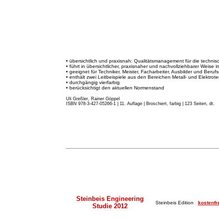
• übersichtlich und praxisnah: Qualitätsmanagement für die techni
• führt in übersichtlicher, praxisnaher und nachvollziehbarer Weise 
• geeignet für Techniker, Meister, Facharbeiter, Ausbilder und Beruf
• enthält zwei Leitbeispiele aus den Bereichen Metall- und Elektrote
• durchgängig vierfarbig
• berücksichtigt den aktuellen Normenstand
Uli Greßler, Rainer Göppel
ISBN 978-3-427-05266-1 | 11. Auflage
|
Broschiert, farbig | 123 Seiten, dt.
Steinbeis Engineering
Steinbeis Edition
kostenfr
Studie 2012