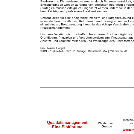
Produkte und Dienstleistungen werden durch Prozesse entwickelt, 
Entscheidungen werden aufgrund von erreichten oder nicht erreicht
Strategien müssen erfolgreich umgesetzt werden, indem sie in de
berücksichtigt und professionell realisiert werden.
Entscheidend für eine erfolgreiche Problem- und Aufgabenlösung z
ist es, die Verantwortlichen, Betroffenen und Beteiligten an der Lei
einzubeinden, Boraussetzung hierzu ist das richtige Verständnis
Prozessmanagement.
Um diese Verständnis zu schaffen, fasst dieses Buch in möglichste 
Grundlagen, Prinzipien und Vorgehensweisen zum Prozessmanageme
Ansätze und konkrete Methoden und Werkzeuge des Prozessma
Prof. Rainer Göppel
ISBN 978-3-941417-18-2 | 2. A
u
flage
|
Broschiert, s/w | 258 Seiten, dt.
Bestell
Qualitätsmanagement
Westermann
di
Eine Einführung
Gruppe
Wester