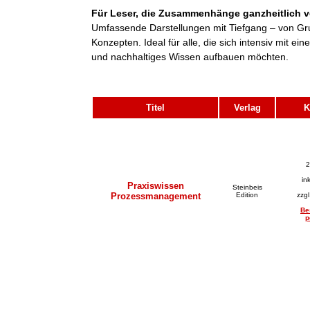
Für Leser, die Zusammenhänge ganzheitlich v
Umfassende Darstellungen mit Tiefgang – von Gr
Konzepten. Ideal für alle, die sich intensiv mit 
und nachhaltiges Wissen aufbauen möchten.
Titel
Verlag
K
2
in
Praxiswissen
Steinbeis
Prozessmanagement
Edition
zzg
Be
p