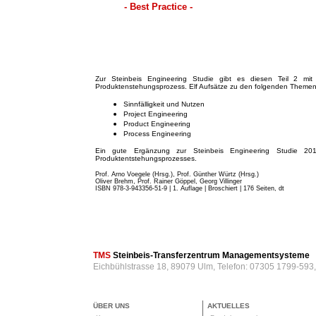
- Best Practice -
Zur Steinbeis Engineering Studie gibt es diesen Teil 2 mit 
Produktenstehungsprozess. Elf Aufsätze zu den folgenden Themen
Sinnfälligkeit und Nutzen
Project Engineering
Product Engineering
Process Engineering
Ein gute Ergänzung zur Steinbeis Engineering Studie 201
Produktentstehungsprozesses.
Prof. Arno Voegele (Hrsg.), Prof. Günther Würtz (Hrsg.)
Oliver Brehm, Prof. Rainer Göppel, Georg Villinger
ISBN 978-3-943356-51-9 | 1. Auflage | Broschiert
| 176 Seiten, dt
TMS
Steinbeis-Transferzentrum Managementsysteme
Eichbühlstrasse 18, 89079 Ulm, Telefon: 07305 1799-593
ÜBER UNS
AKTUELLES