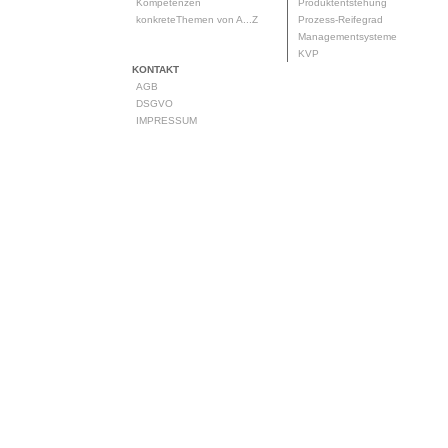
Kompetenzen
Produktentstehung
konkreteThemen von A...Z
Prozess-Reifegrad
Managementsysteme
KVP
KONTAKT
AGB
DSGVO
IMPRESSUM