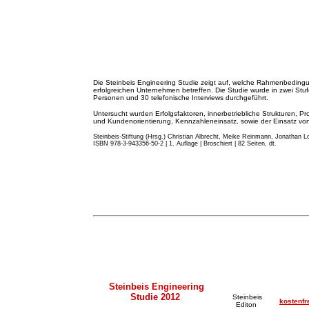
Die Steinbeis Engineering Studie zeigt auf, welche Rahmenbeding
erfolgreichen Unternehmen betreffen. Die Studie wurde in zwei St
Personen und 30 telefonische Interviews durchgeführt.
Untersucht wurden Erfolgsfaktoren, innerbetriebliche Strukturen, Pr
und Kundenorientierung, Kennzahleneinsatz, sowie der Einsatz von 
Steinbeis-Stiftung (Hrsg.) Christian Albrecht, Meike Reinmann, Jonathan Lo
ISBN 978-3-943356-50-2 | 1. Auflage | Broschiert | 82 Seiten, dt.
Steinbeis Engineering
Studie 2012
Steinbeis
kostenfr
Editon