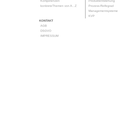
Kompetenzen
Produktentstehung
konkreteThemen von A...Z
Prozess-Reifegrad
Managementsysteme
KVP
KONTAKT
AGB
DSGVO
IMPRESSUM