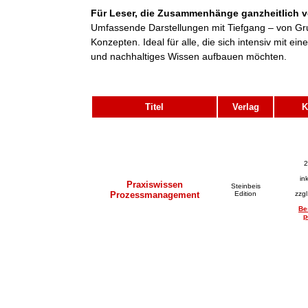
Für Leser, die Zusammenhänge ganzheitlich v
Umfassende Darstellungen mit Tiefgang – von Gr
Konzepten. Ideal für alle, die sich intensiv mit 
und nachhaltiges Wissen aufbauen möchten.
Titel
Verlag
K
2
in
Praxiswissen
Steinbeis
Prozessmanagement
Edition
zzg
Be
p