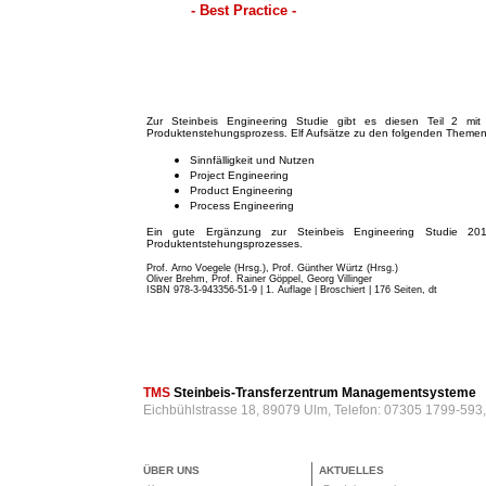
- Best Practice -
Zur Steinbeis Engineering Studie gibt es diesen Teil 2 mit 
Produktenstehungsprozess. Elf Aufsätze zu den folgenden Themen
Sinnfälligkeit und Nutzen
Project Engineering
Product Engineering
Process Engineering
Ein gute Ergänzung zur Steinbeis Engineering Studie 201
Produktentstehungsprozesses.
Prof. Arno Voegele (Hrsg.), Prof. Günther Würtz (Hrsg.)
Oliver Brehm, Prof. Rainer Göppel, Georg Villinger
ISBN 978-3-943356-51-9 | 1. Auflage | Broschiert
| 176 Seiten, dt
TMS
Steinbeis-Transferzentrum Managementsysteme
Eichbühlstrasse 18, 89079 Ulm, Telefon: 07305 1799-593
ÜBER UNS
AKTUELLES