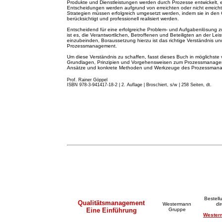
Produkte und Dienstleistungen werden durch Prozesse entwickelt, 
Entscheidungen werden aufgrund von erreichten oder nicht erreicht
Strategien müssen erfolgreich umgesetzt werden, indem sie in de
berücksichtigt und professionell realisiert werden.
Entscheidend für eine erfolgreiche Problem- und Aufgabenlösung z
ist es, die Verantwortlichen, Betroffenen und Beteiligten an der Lei
einzubeinden, Boraussetzung hierzu ist das richtige Verständnis
Prozessmanagement.
Um diese Verständnis zu schaffen, fasst dieses Buch in möglichste 
Grundlagen, Prinzipien und Vorgehensweisen zum Prozessmanageme
Ansätze und konkrete Methoden und Werkzeuge des Prozessma
Prof. Rainer Göppel
ISBN 978-3-941417-18-2 | 2. A
u
flage
|
Broschiert, s/w | 258 Seiten, dt.
Bestell
Qualitätsmanagement
Westermann
di
Eine Einführung
Gruppe
Wester