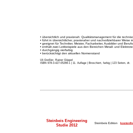
• übersichtlich und praxisnah: Qualitätsmanagement für die techni
• führt in übersichtlicher, praxisnaher und nachvollziehbarer Weise 
• geeignet für Techniker, Meister, Facharbeiter, Ausbilder und Beruf
• enthält zwei Leitbeispiele aus den Bereichen Metall- und Elektrote
• durchgängig vierfarbig
• berücksichtigt den aktuellen Normenstand
Uli Greßler, Rainer Göppel
ISBN 978-3-427-05266-1 | 11. Auflage
|
Broschiert, farbig | 123 Seiten, dt.
Steinbeis Engineering
Steinbeis Edition
kostenfr
Studie 2012