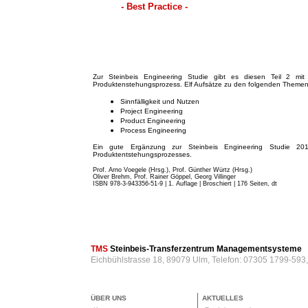
- Best Practice -
Zur Steinbeis Engineering Studie gibt es diesen Teil 2 mit 
Produktenstehungsprozess. Elf Aufsätze zu den folgenden Themen
Sinnfälligkeit und Nutzen
Project Engineering
Product Engineering
Process Engineering
Ein gute Ergänzung zur Steinbeis Engineering Studie 201
Produktentstehungsprozesses.
Prof. Arno Voegele (Hrsg.), Prof. Günther Würtz (Hrsg.)
Oliver Brehm, Prof. Rainer Göppel, Georg Villinger
ISBN 978-3-943356-51-9 | 1. Auflage | Broschiert
| 176 Seiten, dt
TMS
Steinbeis-Transferzentrum Managementsysteme
Eichbühlstrasse 18, 89079 Ulm, Telefon: 07305 1799-593
ÜBER UNS
AKTUELLES