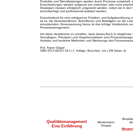
Produkte und Dienstleistungen werden durch Prozesse entwickelt, 
Entscheidungen werden aufgrund von erreichten oder nicht erreicht
Strategien müssen erfolgreich umgesetzt werden, indem sie in de
berücksichtigt und professionell realisiert werden.
Entscheidend für eine erfolgreiche Problem- und Aufgabenlösung z
ist es, die Verantwortlichen, Betroffenen und Beteiligten an der Lei
einzubeinden, Boraussetzung hierzu ist das richtige Verständnis
Prozessmanagement.
Um diese Verständnis zu schaffen, fasst dieses Buch in möglichste 
Grundlagen, Prinzipien und Vorgehensweisen zum Prozessmanageme
Ansätze und konkrete Methoden und Werkzeuge des Prozessma
Prof. Rainer Göppel
ISBN 978-3-941417-18-2 | 2. A
u
flage
|
Broschiert, s/w | 258 Seiten, dt.
Bestell
Qualitätsmanagement
Westermann
di
Eine Einführung
Gruppe
Wester