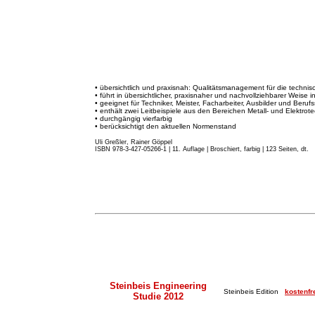
• übersichtlich und praxisnah: Qualitätsmanagement für die techni
• führt in übersichtlicher, praxisnaher und nachvollziehbarer Weise 
• geeignet für Techniker, Meister, Facharbeiter, Ausbilder und Beruf
• enthält zwei Leitbeispiele aus den Bereichen Metall- und Elektrote
• durchgängig vierfarbig
• berücksichtigt den aktuellen Normenstand
Uli Greßler, Rainer Göppel
ISBN 978-3-427-05266-1 | 11. Auflage
|
Broschiert, farbig | 123 Seiten, dt.
Steinbeis Engineering
Steinbeis Edition
kostenfr
Studie 2012