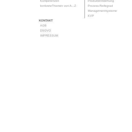
Kompetenzen
Produktentstehung
konkreteThemen von A...Z
Prozess-Reifegrad
Managementsysteme
KVP
KONTAKT
AGB
DSGVO
IMPRESSUM