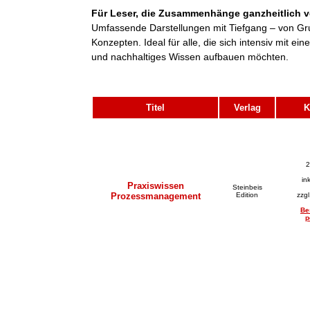
Für Leser, die Zusammenhänge ganzheitlich v
Umfassende Darstellungen mit Tiefgang – von Gr
Konzepten. Ideal für alle, die sich intensiv mit 
und nachhaltiges Wissen aufbauen möchten.
Titel
Verlag
K
2
in
Praxiswissen
Steinbeis
Prozessmanagement
Edition
zzg
Be
p