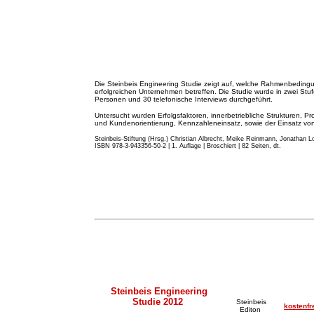
Die Steinbeis Engineering Studie zeigt auf, welche Rahmenbeding
erfolgreichen Unternehmen betreffen. Die Studie wurde in zwei St
Personen und 30 telefonische Interviews durchgeführt.
Untersucht wurden Erfolgsfaktoren, innerbetriebliche Strukturen, Pr
und Kundenorientierung, Kennzahleneinsatz, sowie der Einsatz von 
Steinbeis-Stiftung (Hrsg.) Christian Albrecht, Meike Reinmann, Jonathan Lo
ISBN 978-3-943356-50-2 | 1. Auflage | Broschiert | 82 Seiten, dt.
Steinbeis Engineering
Studie 2012
Steinbeis
kostenfr
Editon