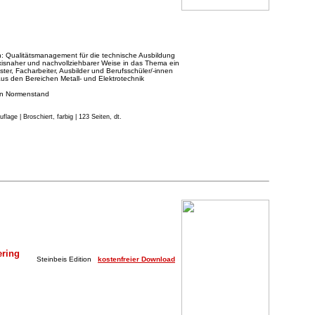
ah: Qualitätsmanagement für die technische Ausbildung
praxisnaher und nachvollziehbarer Weise in das Thema ein
ister, Facharbeiter, Ausbilder und Berufsschüler/-innen
 aus den Bereichen Metall- und Elektrotechnik
len Normenstand
Auflage
|
Broschiert, farbig | 123 Seiten, dt.
ering
Steinbeis Edition
kostenfreier Download