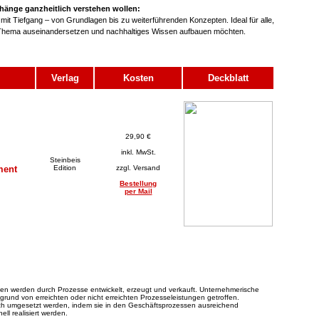
hänge ganzheitlich verstehen wollen:
it Tiefgang – von Grundlagen bis zu weiterführenden Konzepten. Ideal für alle,
m Thema auseinandersetzen und nachhaltiges Wissen aufbauen möchten.
Verlag
Kosten
Deckblatt
29,90 €
inkl. MwSt.
Steinbeis
ment
Edition
zzgl. Versand
Bestellung
per Mail
gen werden durch Prozesse entwickelt, erzeugt und verkauft. Unternehmerische
und von erreichten oder nicht erreichten Prozesseleistungen getroffen.
ich umgesetzt werden, indem sie in den Geschäftsprozessen ausreichend
ell realisiert werden.