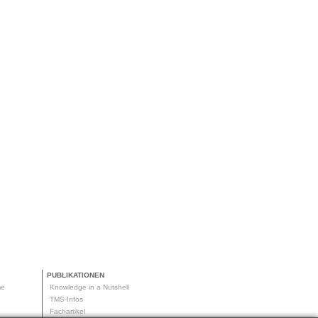
PUBLIKATIONEN
me
Knowledge in a Nutshell
g
TMS-Infos
me
Fachartikel