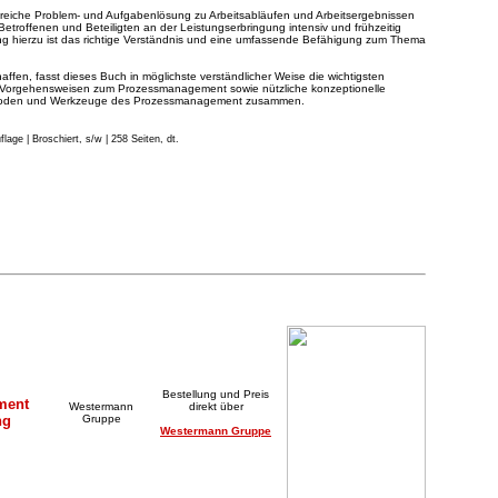
greiche Problem- und Aufgabenlösung zu Arbeitsabläufen und Arbeitsergebnissen
, Betroffenen und Beteiligten an der Leistungserbringung intensiv und frühzeitig
g hierzu ist das richtige Verständnis und eine umfassende Befähigung zum Thema
ffen, fasst dieses Buch in möglichste verständlicher Weise die wichtigsten
 Vorgehensweisen zum Prozessmanagement sowie nützliche konzeptionelle
hoden und Werkzeuge des Prozessmanagement zusammen.
u
flage
|
Broschiert, s/w | 258 Seiten, dt.
Bestellung und Preis
ment
Westermann
direkt über
ng
Gruppe
Westermann Gruppe