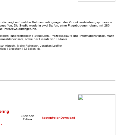
Studie zeigt auf, welche Rahmenbedingungen der Produkt-entstehungsprozess in
betreffen. Die Studie wurde in zwei Stufen, einer Fragebogenerhebung mit 280
e Interviews durchgeführt.
toren, innerbetriebliche Strukturen, Prozessabläufe und Informationsflüsse, Markt-
nzahleneinsatz, sowie der Einsatz von IT-Tools.
stian Albrecht, Meike Reinmann, Jonathan Loeffler
age | Broschiert | 82 Seiten, dt.
ering
Steinbeis
kostenfreier Download
Editon
 -