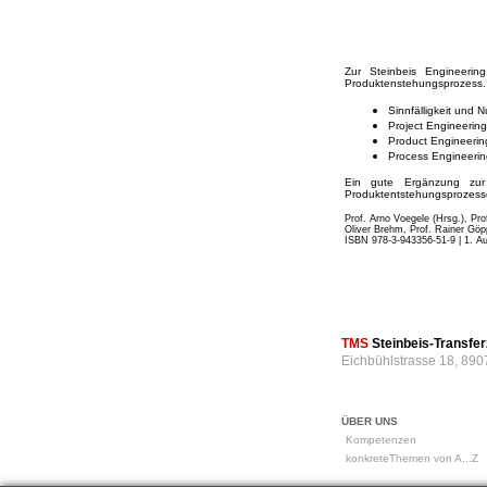
Zur Steinbeis Engineerin
Produktenstehungsprozess. 
Sinnfälligkeit und 
Project Engineering
Product Engineerin
Process Engineerin
Ein gute Ergänzung zur 
Produktentstehungsprozess
Prof. Arno Voegele (Hrsg.), Pro
Oliver Brehm, Prof. Rainer Göpp
ISBN 978-3-943356-51-9 | 1. Au
TMS
Steinbeis-Transf
Eichbühlstrasse 18, 890
ÜBER UNS
Kompetenzen
konkreteThemen von A...Z