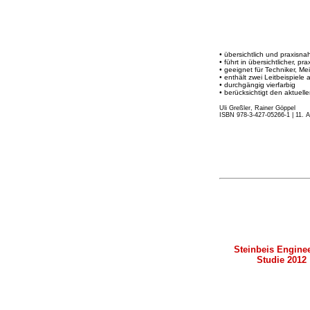
• übersichtlich und praxisn
• führt in übersichtlicher, 
• geeignet für Techniker, Me
• enthält zwei Leitbeispiele
• durchgängig vierfarbig
• berücksichtigt den aktuel
Uli Greßler, Rainer Göppel
ISBN 978-3-427-05266-1 | 11. 
Steinbeis Engine
Studie 2012