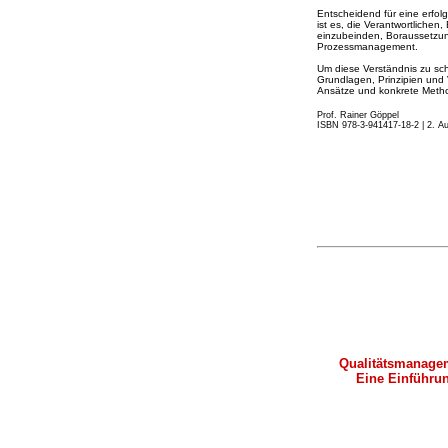
Entscheidend für eine erfol
ist es, die Verantwortlichen
einzubeinden, Boraussetzun
Prozessmanagement.
Um diese Verständnis zu scha
Grundlagen, Prinzipien und
Ansätze und konkrete Met
Prof. Rainer Göppel
ISBN 978-3-941417-18-2 | 2. A
Qualitätsmanage
Eine Einführu