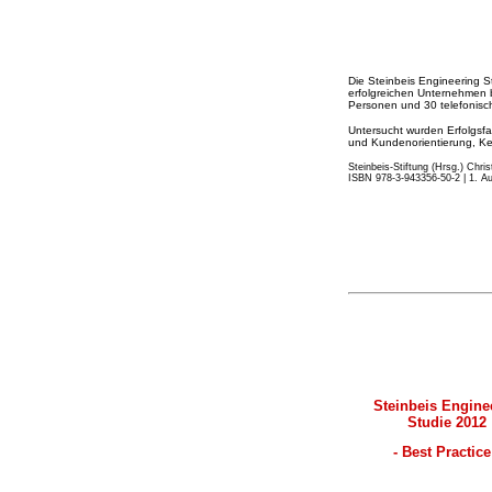
Die Steinbeis Engineering 
erfolgreichen Unternehmen 
Personen und 30 telefonisch
Untersucht wurden Erfolgsfak
und Kundenorientierung, Ken
Steinbeis-Stiftung (Hrsg.) Chri
ISBN 978-3-943356-50-2 | 1. Aufl
Steinbeis Engine
Studie 2012
- Best Practice