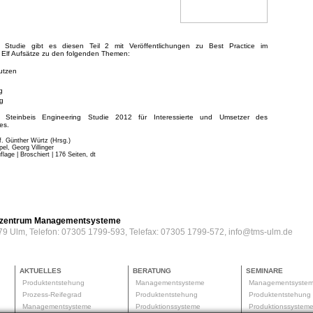
g Studie gibt es diesen Teil 2 mit Veröffentlichungen zu Best Practice im
Elf Aufsätze zu den folgenden Themen:
Nutzen
g
g
Steinbeis Engineering Studie 2012 für Interessierte und Umsetzer des
es.
f. Günther Würtz (Hrsg.)
el, Georg Villinger
flage | Broschiert
| 176 Seiten, dt
erzentrum Managementsysteme
79 Ulm, Telefon: 07305 1799-593, Telefax: 07305 1799-572, info@tms-ulm.de
AKTUELLES
BERATUNG
SEMINARE
Produktentstehung
Managementsysteme
Managementsyste
Prozess-Reifegrad
Produktentstehung
Produktentstehun
Managementsysteme
Produktionssysteme
Produktionssyste