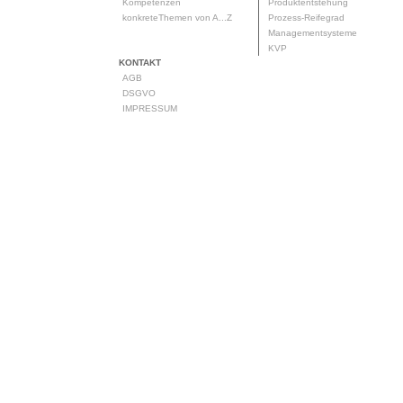
Kompetenzen
Produktentstehung
konkreteThemen von A...Z
Prozess-Reifegrad
Managementsysteme
KVP
KONTAKT
AGB
DSGVO
IMPRESSUM