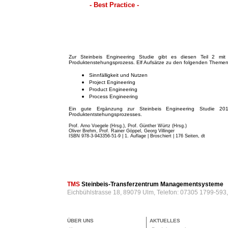
- Best Practice -
Zur Steinbeis Engineering Studie gibt es diesen Teil 2 mit 
Produktenstehungsprozess. Elf Aufsätze zu den folgenden Themen
Sinnfälligkeit und Nutzen
Project Engineering
Product Engineering
Process Engineering
Ein gute Ergänzung zur Steinbeis Engineering Studie 201
Produktentstehungsprozesses.
Prof. Arno Voegele (Hrsg.), Prof. Günther Würtz (Hrsg.)
Oliver Brehm, Prof. Rainer Göppel, Georg Villinger
ISBN 978-3-943356-51-9 | 1. Auflage | Broschiert
| 176 Seiten, dt
TMS
Steinbeis-Transferzentrum Managementsysteme
Eichbühlstrasse 18, 89079 Ulm, Telefon: 07305 1799-593
ÜBER UNS
AKTUELLES