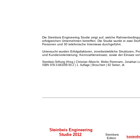
Die Steinbeis Engineering Studie zeigt auf, welche Rahmenbeding
erfolgreichen Unternehmen betreffen. Die Studie wurde in zwei St
Personen und 30 telefonische Interviews durchgeführt.
Untersucht wurden Erfolgsfaktoren, innerbetriebliche Strukturen, Pr
und Kundenorientierung, Kennzahleneinsatz, sowie der Einsatz von 
Steinbeis-Stiftung (Hrsg.) Christian Albrecht, Meike Reinmann, Jonathan Lo
ISBN 978-3-943356-50-2 | 1. Auflage | Broschiert | 82 Seiten, dt.
Steinbeis Engineering
Studie 2012
Steinbeis
kostenfr
Editon