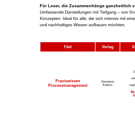
Für Leser, die Zusammenhänge ganzheitlich v
Umfassende Darstellungen mit Tiefgang – von Gr
Konzepten. Ideal für alle, die sich intensiv mit 
und nachhaltiges Wissen aufbauen möchten.
Titel
Verlag
K
2
in
Praxiswissen
Steinbeis
Prozessmanagement
Edition
zzg
Be
p