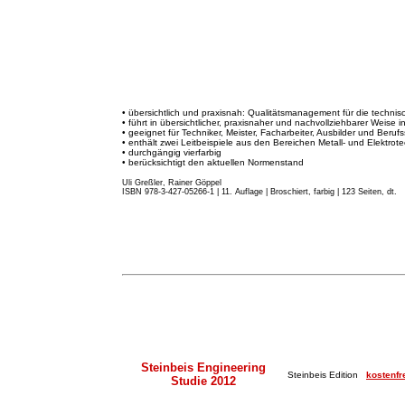
• übersichtlich und praxisnah: Qualitätsmanagement für die techni
• führt in übersichtlicher, praxisnaher und nachvollziehbarer Weise 
• geeignet für Techniker, Meister, Facharbeiter, Ausbilder und Beruf
• enthält zwei Leitbeispiele aus den Bereichen Metall- und Elektrote
• durchgängig vierfarbig
• berücksichtigt den aktuellen Normenstand
Uli Greßler, Rainer Göppel
ISBN 978-3-427-05266-1 | 11. Auflage
|
Broschiert, farbig | 123 Seiten, dt.
Steinbeis Engineering
Steinbeis Edition
kostenfr
Studie 2012