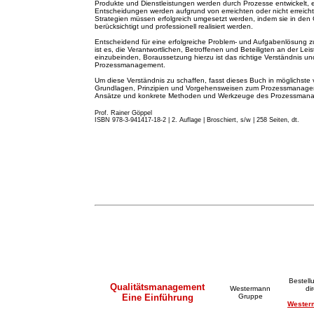
Produkte und Dienstleistungen werden durch Prozesse entwickelt, 
Entscheidungen werden aufgrund von erreichten oder nicht erreicht
Strategien müssen erfolgreich umgesetzt werden, indem sie in de
berücksichtigt und professionell realisiert werden.
Entscheidend für eine erfolgreiche Problem- und Aufgabenlösung z
ist es, die Verantwortlichen, Betroffenen und Beteiligten an der Lei
einzubeinden, Boraussetzung hierzu ist das richtige Verständnis
Prozessmanagement.
Um diese Verständnis zu schaffen, fasst dieses Buch in möglichste 
Grundlagen, Prinzipien und Vorgehensweisen zum Prozessmanageme
Ansätze und konkrete Methoden und Werkzeuge des Prozessma
Prof. Rainer Göppel
ISBN 978-3-941417-18-2 | 2. A
u
flage
|
Broschiert, s/w | 258 Seiten, dt.
Bestell
Qualitätsmanagement
Westermann
di
Eine Einführung
Gruppe
Wester