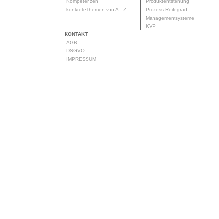
Kompetenzen
Produktentstehung
konkreteThemen von A...Z
Prozess-Reifegrad
Managementsysteme
KVP
KONTAKT
AGB
DSGVO
IMPRESSUM