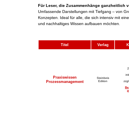
Für Leser, die Zusammenhänge ganzheitlich v
Umfassende Darstellungen mit Tiefgang – von Gr
Konzepten. Ideal für alle, die sich intensiv mit 
und nachhaltiges Wissen aufbauen möchten.
Titel
Verlag
K
2
in
Praxiswissen
Steinbeis
Prozessmanagement
Edition
zzg
Be
p