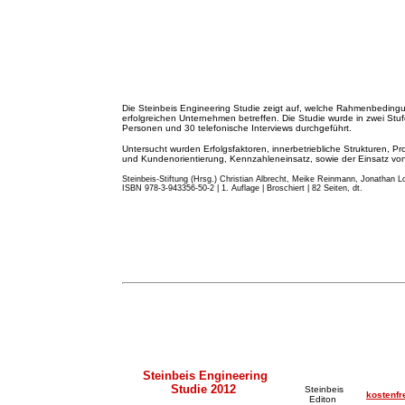
Die Steinbeis Engineering Studie zeigt auf, welche Rahmenbeding
erfolgreichen Unternehmen betreffen. Die Studie wurde in zwei St
Personen und 30 telefonische Interviews durchgeführt.
Untersucht wurden Erfolgsfaktoren, innerbetriebliche Strukturen, Pr
und Kundenorientierung, Kennzahleneinsatz, sowie der Einsatz von 
Steinbeis-Stiftung (Hrsg.) Christian Albrecht, Meike Reinmann, Jonathan Lo
ISBN 978-3-943356-50-2 | 1. Auflage | Broschiert | 82 Seiten, dt.
Steinbeis Engineering
Studie 2012
Steinbeis
kostenfr
Editon