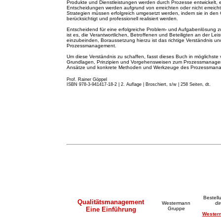
Produkte und Dienstleistungen werden durch Prozesse entwickelt, 
Entscheidungen werden aufgrund von erreichten oder nicht erreicht
Strategien müssen erfolgreich umgesetzt werden, indem sie in de
berücksichtigt und professionell realisiert werden.
Entscheidend für eine erfolgreiche Problem- und Aufgabenlösung z
ist es, die Verantwortlichen, Betroffenen und Beteiligten an der Lei
einzubeinden, Boraussetzung hierzu ist das richtige Verständnis
Prozessmanagement.
Um diese Verständnis zu schaffen, fasst dieses Buch in möglichste 
Grundlagen, Prinzipien und Vorgehensweisen zum Prozessmanageme
Ansätze und konkrete Methoden und Werkzeuge des Prozessma
Prof. Rainer Göppel
ISBN 978-3-941417-18-2 | 2. A
u
flage
|
Broschiert, s/w | 258 Seiten, dt.
Bestell
Qualitätsmanagement
Westermann
di
Eine Einführung
Gruppe
Wester