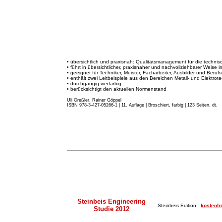
• übersichtlich und praxisnah: Qualitätsmanagement für die techni
• führt in übersichtlicher, praxisnaher und nachvollziehbarer Weise 
• geeignet für Techniker, Meister, Facharbeiter, Ausbilder und Beruf
• enthält zwei Leitbeispiele aus den Bereichen Metall- und Elektrote
• durchgängig vierfarbig
• berücksichtigt den aktuellen Normenstand
Uli Greßler, Rainer Göppel
ISBN 978-3-427-05266-1 | 11. Auflage
|
Broschiert, farbig | 123 Seiten, dt.
Steinbeis Engineering
Steinbeis Edition
kostenfr
Studie 2012