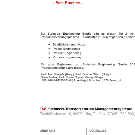
- Best Practice -
Zur Steinbeis Engineering Studie gibt es diesen Teil 2 mit 
Produktenstehungsprozess. Elf Aufsätze zu den folgenden Themen
Sinnfälligkeit und Nutzen
Project Engineering
Product Engineering
Process Engineering
Ein gute Ergänzung zur Steinbeis Engineering Studie 201
Produktentstehungsprozesses.
Prof. Arno Voegele (Hrsg.), Prof. Günther Würtz (Hrsg.)
Oliver Brehm, Prof. Rainer Göppel, Georg Villinger
ISBN 978-3-943356-51-9 | 1. Auflage | Broschiert
| 176 Seiten, dt
TMS
Steinbeis-Transferzentrum Managementsysteme
Eichbühlstrasse 18, 89079 Ulm, Telefon: 07305 1799-593
ÜBER UNS
AKTUELLES