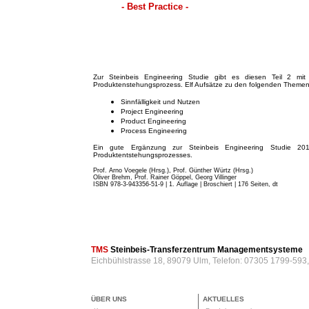
- Best Practice -
Zur Steinbeis Engineering Studie gibt es diesen Teil 2 mit 
Produktenstehungsprozess. Elf Aufsätze zu den folgenden Themen
Sinnfälligkeit und Nutzen
Project Engineering
Product Engineering
Process Engineering
Ein gute Ergänzung zur Steinbeis Engineering Studie 201
Produktentstehungsprozesses.
Prof. Arno Voegele (Hrsg.), Prof. Günther Würtz (Hrsg.)
Oliver Brehm, Prof. Rainer Göppel, Georg Villinger
ISBN 978-3-943356-51-9 | 1. Auflage | Broschiert
| 176 Seiten, dt
TMS
Steinbeis-Transferzentrum Managementsysteme
Eichbühlstrasse 18, 89079 Ulm, Telefon: 07305 1799-593
ÜBER UNS
AKTUELLES