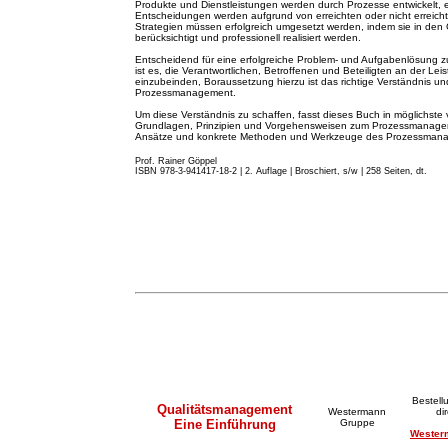
Produkte und Dienstleistungen werden durch Prozesse entwickelt, 
Entscheidungen werden aufgrund von erreichten oder nicht erreicht
Strategien müssen erfolgreich umgesetzt werden, indem sie in de
berücksichtigt und professionell realisiert werden.
Entscheidend für eine erfolgreiche Problem- und Aufgabenlösung z
ist es, die Verantwortlichen, Betroffenen und Beteiligten an der Lei
einzubeinden, Boraussetzung hierzu ist das richtige Verständnis
Prozessmanagement.
Um diese Verständnis zu schaffen, fasst dieses Buch in möglichste 
Grundlagen, Prinzipien und Vorgehensweisen zum Prozessmanageme
Ansätze und konkrete Methoden und Werkzeuge des Prozessma
Prof. Rainer Göppel
ISBN 978-3-941417-18-2 | 2. A
u
flage
|
Broschiert, s/w | 258 Seiten, dt.
Bestell
Qualitätsmanagement
Westermann
di
Eine Einführung
Gruppe
Wester