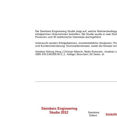
Die Steinbeis Engineering Studie zeigt auf, welche Rahmenbeding
erfolgreichen Unternehmen betreffen. Die Studie wurde in zwei St
Personen und 30 telefonische Interviews durchgeführt.
Untersucht wurden Erfolgsfaktoren, innerbetriebliche Strukturen, Pr
und Kundenorientierung, Kennzahleneinsatz, sowie der Einsatz von 
Steinbeis-Stiftung (Hrsg.) Christian Albrecht, Meike Reinmann, Jonathan Lo
ISBN 978-3-943356-50-2 | 1. Auflage | Broschiert | 82 Seiten, dt.
Steinbeis Engineering
Studie 2012
Steinbeis
kostenfr
Editon