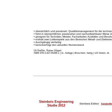
• übersichtlich und praxisnah: Qualitätsmanagement für die techni
• führt in übersichtlicher, praxisnaher und nachvollziehbarer Weise 
• geeignet für Techniker, Meister, Facharbeiter, Ausbilder und Beruf
• enthält zwei Leitbeispiele aus den Bereichen Metall- und Elektrote
• durchgängig vierfarbig
• berücksichtigt den aktuellen Normenstand
Uli Greßler, Rainer Göppel
ISBN 978-3-427-05266-1 | 11. Auflage
|
Broschiert, farbig | 123 Seiten, dt.
Steinbeis Engineering
Steinbeis Edition
kostenfr
Studie 2012