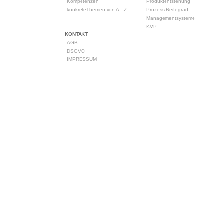
Kompetenzen
Produktentstehung
konkreteThemen von A...Z
Prozess-Reifegrad
Managementsysteme
KVP
KONTAKT
AGB
DSGVO
IMPRESSUM