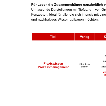
Für Leser, die Zusammenhänge ganzheitlich v
Umfassende Darstellungen mit Tiefgang – von Gr
Konzepten. Ideal für alle, die sich intensiv mit 
und nachhaltiges Wissen aufbauen möchten.
Titel
Verlag
K
2
in
Praxiswissen
Steinbeis
Prozessmanagement
Edition
zzg
Be
p