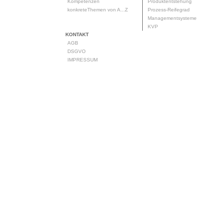
Kompetenzen
Produktentstehung
konkreteThemen von A...Z
Prozess-Reifegrad
Managementsysteme
KVP
KONTAKT
AGB
DSGVO
IMPRESSUM