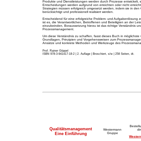
Produkte und Dienstleistungen werden durch Prozesse entwickelt, 
Entscheidungen werden aufgrund von erreichten oder nicht erreicht
Strategien müssen erfolgreich umgesetzt werden, indem sie in de
berücksichtigt und professionell realisiert werden.
Entscheidend für eine erfolgreiche Problem- und Aufgabenlösung z
ist es, die Verantwortlichen, Betroffenen und Beteiligten an der Lei
einzubeinden, Boraussetzung hierzu ist das richtige Verständnis
Prozessmanagement.
Um diese Verständnis zu schaffen, fasst dieses Buch in möglichste 
Grundlagen, Prinzipien und Vorgehensweisen zum Prozessmanageme
Ansätze und konkrete Methoden und Werkzeuge des Prozessma
Prof. Rainer Göppel
ISBN 978-3-941417-18-2 | 2. A
u
flage
|
Broschiert, s/w | 258 Seiten, dt.
Bestell
Qualitätsmanagement
Westermann
di
Eine Einführung
Gruppe
Wester