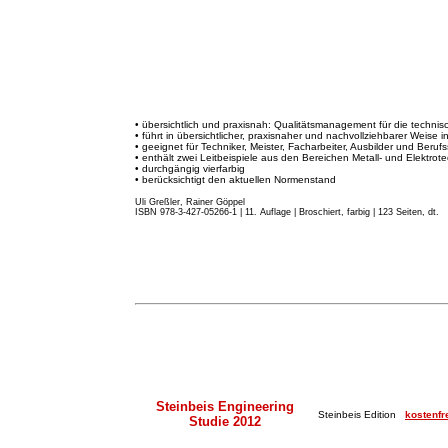
• übersichtlich und praxisnah: Qualitätsmanagement für die techni
• führt in übersichtlicher, praxisnaher und nachvollziehbarer Weise 
• geeignet für Techniker, Meister, Facharbeiter, Ausbilder und Beruf
• enthält zwei Leitbeispiele aus den Bereichen Metall- und Elektrote
• durchgängig vierfarbig
• berücksichtigt den aktuellen Normenstand
Uli Greßler, Rainer Göppel
ISBN 978-3-427-05266-1 | 11. Auflage
|
Broschiert, farbig | 123 Seiten, dt.
Steinbeis Engineering
Steinbeis Edition
kostenfr
Studie 2012