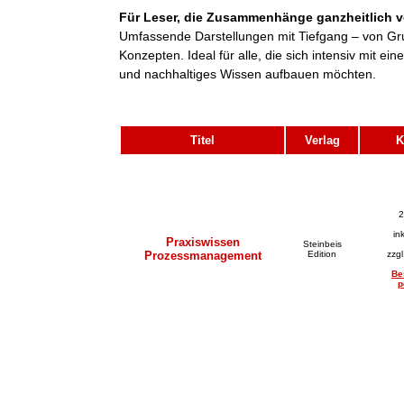
Für Leser, die Zusammenhänge ganzheitlich v
Umfassende Darstellungen mit Tiefgang – von Gr
Konzepten. Ideal für alle, die sich intensiv mit 
und nachhaltiges Wissen aufbauen möchten.
Titel
Verlag
K
2
in
Praxiswissen
Steinbeis
Prozessmanagement
Edition
zzg
Be
p