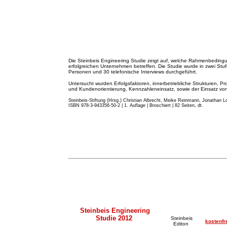
Die Steinbeis Engineering Studie zeigt auf, welche Rahmenbeding
erfolgreichen Unternehmen betreffen. Die Studie wurde in zwei St
Personen und 30 telefonische Interviews durchgeführt.
Untersucht wurden Erfolgsfaktoren, innerbetriebliche Strukturen, Pr
und Kundenorientierung, Kennzahleneinsatz, sowie der Einsatz von 
Steinbeis-Stiftung (Hrsg.) Christian Albrecht, Meike Reinmann, Jonathan Lo
ISBN 978-3-943356-50-2 | 1. Auflage | Broschiert | 82 Seiten, dt.
Steinbeis Engineering
Studie 2012
Steinbeis
kostenfr
Editon