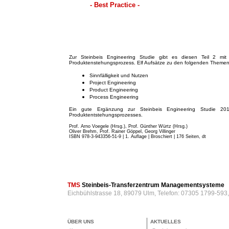
- Best Practice -
Zur Steinbeis Engineering Studie gibt es diesen Teil 2 mit 
Produktenstehungsprozess. Elf Aufsätze zu den folgenden Themen
Sinnfälligkeit und Nutzen
Project Engineering
Product Engineering
Process Engineering
Ein gute Ergänzung zur Steinbeis Engineering Studie 201
Produktentstehungsprozesses.
Prof. Arno Voegele (Hrsg.), Prof. Günther Würtz (Hrsg.)
Oliver Brehm, Prof. Rainer Göppel, Georg Villinger
ISBN 978-3-943356-51-9 | 1. Auflage | Broschiert
| 176 Seiten, dt
TMS
Steinbeis-Transferzentrum Managementsysteme
Eichbühlstrasse 18, 89079 Ulm, Telefon: 07305 1799-593
ÜBER UNS
AKTUELLES