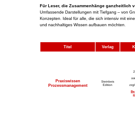
Für Leser, die Zusammenhänge ganzheitlich v
Umfassende Darstellungen mit Tiefgang – von Gr
Konzepten. Ideal für alle, die sich intensiv mit 
und nachhaltiges Wissen aufbauen möchten.
Titel
Verlag
K
2
in
Praxiswissen
Steinbeis
Prozessmanagement
Edition
zzg
Be
p