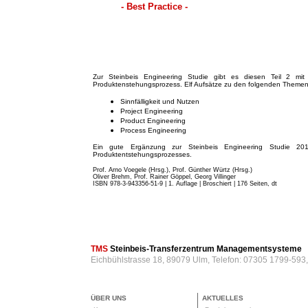
- Best Practice -
Zur Steinbeis Engineering Studie gibt es diesen Teil 2 mit 
Produktenstehungsprozess. Elf Aufsätze zu den folgenden Themen
Sinnfälligkeit und Nutzen
Project Engineering
Product Engineering
Process Engineering
Ein gute Ergänzung zur Steinbeis Engineering Studie 201
Produktentstehungsprozesses.
Prof. Arno Voegele (Hrsg.), Prof. Günther Würtz (Hrsg.)
Oliver Brehm, Prof. Rainer Göppel, Georg Villinger
ISBN 978-3-943356-51-9 | 1. Auflage | Broschiert
| 176 Seiten, dt
TMS
Steinbeis-Transferzentrum Managementsysteme
Eichbühlstrasse 18, 89079 Ulm, Telefon: 07305 1799-593
ÜBER UNS
AKTUELLES