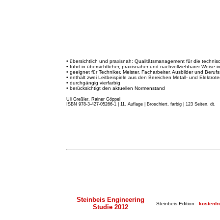
• übersichtlich und praxisnah: Qualitätsmanagement für die techni
• führt in übersichtlicher, praxisnaher und nachvollziehbarer Weise 
• geeignet für Techniker, Meister, Facharbeiter, Ausbilder und Beruf
• enthält zwei Leitbeispiele aus den Bereichen Metall- und Elektrote
• durchgängig vierfarbig
• berücksichtigt den aktuellen Normenstand
Uli Greßler, Rainer Göppel
ISBN 978-3-427-05266-1 | 11. Auflage
|
Broschiert, farbig | 123 Seiten, dt.
Steinbeis Engineering
Steinbeis Edition
kostenfr
Studie 2012