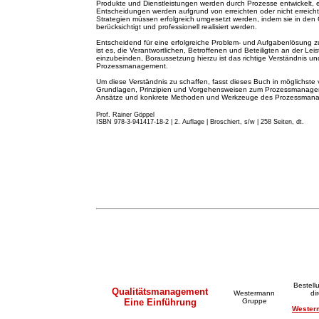
Produkte und Dienstleistungen werden durch Prozesse entwickelt, 
Entscheidungen werden aufgrund von erreichten oder nicht erreicht
Strategien müssen erfolgreich umgesetzt werden, indem sie in de
berücksichtigt und professionell realisiert werden.
Entscheidend für eine erfolgreiche Problem- und Aufgabenlösung z
ist es, die Verantwortlichen, Betroffenen und Beteiligten an der Lei
einzubeinden, Boraussetzung hierzu ist das richtige Verständnis
Prozessmanagement.
Um diese Verständnis zu schaffen, fasst dieses Buch in möglichste 
Grundlagen, Prinzipien und Vorgehensweisen zum Prozessmanageme
Ansätze und konkrete Methoden und Werkzeuge des Prozessma
Prof. Rainer Göppel
ISBN 978-3-941417-18-2 | 2. A
u
flage
|
Broschiert, s/w | 258 Seiten, dt.
Bestell
Qualitätsmanagement
Westermann
di
Eine Einführung
Gruppe
Wester