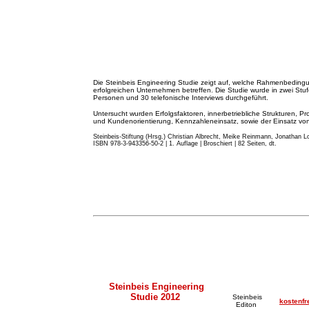
Die Steinbeis Engineering Studie zeigt auf, welche Rahmenbeding
erfolgreichen Unternehmen betreffen. Die Studie wurde in zwei St
Personen und 30 telefonische Interviews durchgeführt.
Untersucht wurden Erfolgsfaktoren, innerbetriebliche Strukturen, Pr
und Kundenorientierung, Kennzahleneinsatz, sowie der Einsatz von 
Steinbeis-Stiftung (Hrsg.) Christian Albrecht, Meike Reinmann, Jonathan Lo
ISBN 978-3-943356-50-2 | 1. Auflage | Broschiert | 82 Seiten, dt.
Steinbeis Engineering
Studie 2012
Steinbeis
kostenfr
Editon