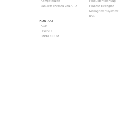
Kompetenzen
Produktentstehung
konkreteThemen von A...Z
Prozess-Reifegrad
Managementsysteme
KVP
KONTAKT
AGB
DSGVO
IMPRESSUM