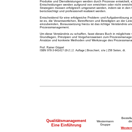
Produkte und Dienstleistungen werden durch Prozesse entwickelt, 
Entscheidungen werden aufgrund von erreichten oder nicht erreicht
Strategien müssen erfolgreich umgesetzt werden, indem sie in de
berücksichtigt und professionell realisiert werden.
Entscheidend für eine erfolgreiche Problem- und Aufgabenlösung z
ist es, die Verantwortlichen, Betroffenen und Beteiligten an der Lei
einzubeinden, Boraussetzung hierzu ist das richtige Verständnis
Prozessmanagement.
Um diese Verständnis zu schaffen, fasst dieses Buch in möglichste 
Grundlagen, Prinzipien und Vorgehensweisen zum Prozessmanageme
Ansätze und konkrete Methoden und Werkzeuge des Prozessma
Prof. Rainer Göppel
ISBN 978-3-941417-18-2 | 2. A
u
flage
|
Broschiert, s/w | 258 Seiten, dt.
Bestell
Qualitätsmanagement
Westermann
di
Eine Einführung
Gruppe
Wester