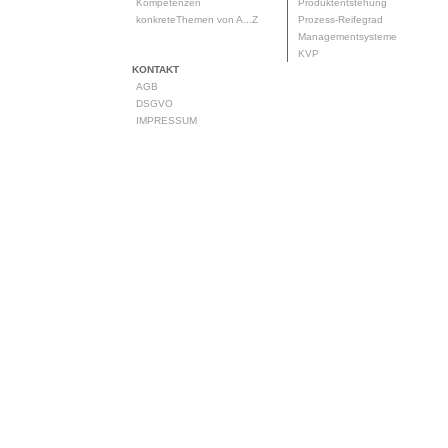
Kompetenzen
Produktentstehung
konkreteThemen von A...Z
Prozess-Reifegrad
Managementsysteme
KVP
KONTAKT
AGB
DSGVO
IMPRESSUM