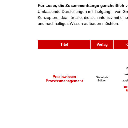
Für Leser, die Zusammenhänge ganzheitlich v
Umfassende Darstellungen mit Tiefgang – von Gr
Konzepten. Ideal für alle, die sich intensiv mit 
und nachhaltiges Wissen aufbauen möchten.
Titel
Verlag
K
2
in
Praxiswissen
Steinbeis
Prozessmanagement
Edition
zzg
Be
p