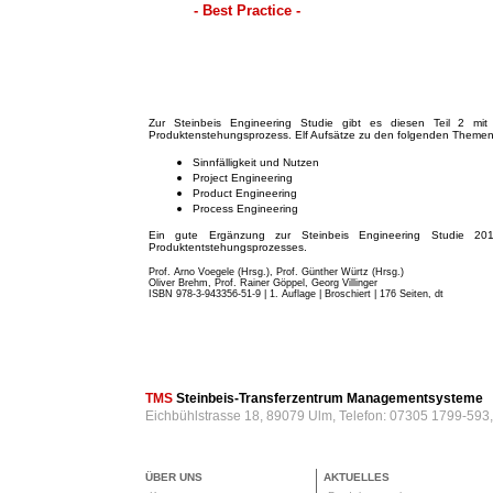
- Best Practice -
Zur Steinbeis Engineering Studie gibt es diesen Teil 2 mit 
Produktenstehungsprozess. Elf Aufsätze zu den folgenden Themen
Sinnfälligkeit und Nutzen
Project Engineering
Product Engineering
Process Engineering
Ein gute Ergänzung zur Steinbeis Engineering Studie 201
Produktentstehungsprozesses.
Prof. Arno Voegele (Hrsg.), Prof. Günther Würtz (Hrsg.)
Oliver Brehm, Prof. Rainer Göppel, Georg Villinger
ISBN 978-3-943356-51-9 | 1. Auflage | Broschiert
| 176 Seiten, dt
TMS
Steinbeis-Transferzentrum Managementsysteme
Eichbühlstrasse 18, 89079 Ulm, Telefon: 07305 1799-593
ÜBER UNS
AKTUELLES