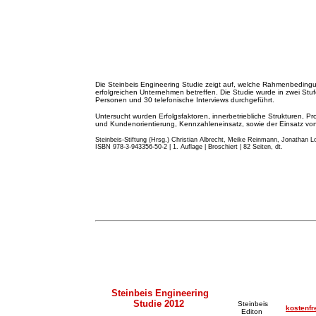
Die Steinbeis Engineering Studie zeigt auf, welche Rahmenbeding
erfolgreichen Unternehmen betreffen. Die Studie wurde in zwei St
Personen und 30 telefonische Interviews durchgeführt.
Untersucht wurden Erfolgsfaktoren, innerbetriebliche Strukturen, Pr
und Kundenorientierung, Kennzahleneinsatz, sowie der Einsatz von 
Steinbeis-Stiftung (Hrsg.) Christian Albrecht, Meike Reinmann, Jonathan Lo
ISBN 978-3-943356-50-2 | 1. Auflage | Broschiert | 82 Seiten, dt.
Steinbeis Engineering
Studie 2012
Steinbeis
kostenfr
Editon