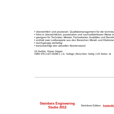
• übersichtlich und praxisnah: Qualitätsmanagement für die techni
• führt in übersichtlicher, praxisnaher und nachvollziehbarer Weise 
• geeignet für Techniker, Meister, Facharbeiter, Ausbilder und Beruf
• enthält zwei Leitbeispiele aus den Bereichen Metall- und Elektrote
• durchgängig vierfarbig
• berücksichtigt den aktuellen Normenstand
Uli Greßler, Rainer Göppel
ISBN 978-3-427-05266-1 | 11. Auflage
|
Broschiert, farbig | 123 Seiten, dt.
Steinbeis Engineering
Steinbeis Edition
kostenfr
Studie 2012