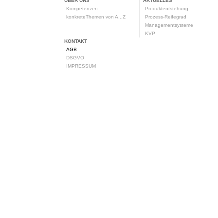
ÜBER UNS
AKTUELLES
Kompetenzen
Produktentstehung
konkreteThemen von A...Z
Prozess-Reifegrad
Managementsysteme
KVP
KONTAKT
AGB
DSGVO
IMPRESSUM