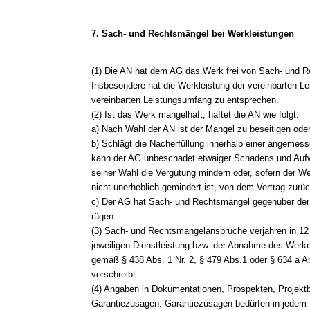
7. Sach- und Rechtsmängel bei Werkleistungen
(1) Die AN hat dem AG das Werk frei von Sach- und R
Insbesondere hat die Werkleistung der vereinbarten 
vereinbarten Leistungsumfang zu entsprechen.
(2) Ist das Werk mangelhaft, haftet die AN wie folgt:
a) Nach Wahl der AN ist der Mangel zu beseitigen ode
b) Schlägt die Nacherfüllung innerhalb einer angemess
kann der AG unbeschadet etwaiger Schadens und Au
seiner Wahl die Vergütung mindern oder, sofern der We
nicht unerheblich gemindert ist, von dem Vertrag zurüc
c) Der AG hat Sach- und Rechtsmängel gegenüber der A
rügen.
(3) Sach- und Rechtsmängelansprüche verjähren in 12
jeweiligen Dienstleistung bzw. der Abnahme des Werkes
gemäß § 438 Abs. 1 Nr. 2, § 479 Abs.1 oder § 634 a A
vorschreibt.
(4) Angaben in Dokumentationen, Prospekten, Projekt
Garantiezusagen. Garantiezusagen bedürfen in jedem Fa