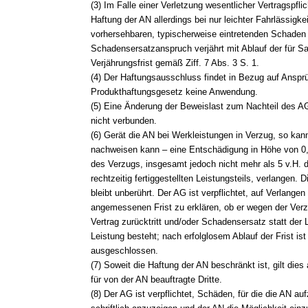
(3) Im Falle einer Verletzung wesentlicher Vertragspflic
Haftung der AN allerdings bei nur leichter Fahrlässigk
vorhersehbaren, typischerweise eintretenden Schaden
Schadensersatzanspruch verjährt mit Ablauf der für 
Verjährungsfrist gemäß Ziff. 7 Abs. 3 S. 1.
(4) Der Haftungsausschluss findet in Bezug auf Ansp
Produkthaftungsgesetz keine Anwendung.
(5) Eine Änderung der Beweislast zum Nachteil des A
nicht verbunden.
(6) Gerät die AN bei Werkleistungen in Verzug, so kan
nachweisen kann – eine Entschädigung in Höhe von 0,
des Verzugs, insgesamt jedoch nicht mehr als 5 v.H. 
rechtzeitig fertiggestellten Leistungsteils, verlangen. D
bleibt unberührt. Der AG ist verpflichtet, auf Verlangen
angemessenen Frist zu erklären, ob er wegen der Ver
Vertrag zurücktritt und/oder Schadensersatz statt der 
Leistung besteht; nach erfolglosem Ablauf der Frist ist
ausgeschlossen.
(7) Soweit die Haftung der AN beschränkt ist, gilt dies
für von der AN beauftragte Dritte.
(8) Der AG ist verpflichtet, Schäden, für die die AN 