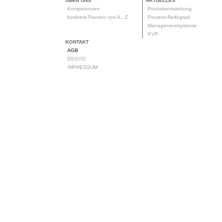
ÜBER UNS
AKTUELLES
Kompetenzen
Produktentstehung
konkreteThemen von A...Z
Prozess-Reifegrad
Managementsysteme
KVP
KONTAKT
AGB
DSGVO
IMPRESSUM