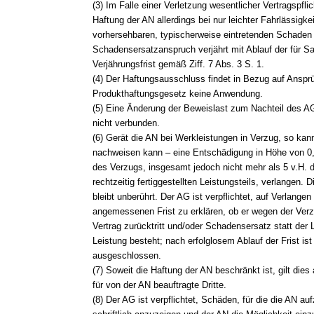
(3) Im Falle einer Verletzung wesentlicher Vertragspflic
Haftung der AN allerdings bei nur leichter Fahrlässigk
vorhersehbaren, typischerweise eintretenden Schaden
Schadensersatzanspruch verjährt mit Ablauf der für 
Verjährungsfrist gemäß Ziff. 7 Abs. 3 S. 1.
(4) Der Haftungsausschluss findet in Bezug auf Ansp
Produkthaftungsgesetz keine Anwendung.
(5) Eine Änderung der Beweislast zum Nachteil des A
nicht verbunden.
(6) Gerät die AN bei Werkleistungen in Verzug, so kan
nachweisen kann – eine Entschädigung in Höhe von 0,
des Verzugs, insgesamt jedoch nicht mehr als 5 v.H. 
rechtzeitig fertiggestellten Leistungsteils, verlangen. D
bleibt unberührt. Der AG ist verpflichtet, auf Verlangen
angemessenen Frist zu erklären, ob er wegen der Ver
Vertrag zurücktritt und/oder Schadensersatz statt der 
Leistung besteht; nach erfolglosem Ablauf der Frist ist
ausgeschlossen.
(7) Soweit die Haftung der AN beschränkt ist, gilt dies
für von der AN beauftragte Dritte.
(8) Der AG ist verpflichtet, Schäden, für die die AN 