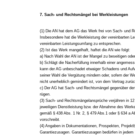
7. Sach- und Rechtsmängel bei Werkleistungen
(1) Die AN hat dem AG das Werk frei von Sach- und R
Insbesondere hat die Werkleistung der vereinbarten 
vereinbarten Leistungsumfang zu entsprechen.
(2) Ist das Werk mangelhaft, haftet die AN wie folgt:
a) Nach Wahl der AN ist der Mangel zu beseitigen ode
b) Schlägt die Nacherfüllung innerhalb einer angemess
kann der AG unbeschadet etwaiger Schadens und Au
seiner Wahl die Vergütung mindern oder, sofern der We
nicht unerheblich gemindert ist, von dem Vertrag zurüc
c) Der AG hat Sach- und Rechtsmängel gegenüber der A
rügen.
(3) Sach- und Rechtsmängelansprüche verjähren in 12
jeweiligen Dienstleistung bzw. der Abnahme des Werkes
gemäß § 438 Abs. 1 Nr. 2, § 479 Abs.1 oder § 634 a A
vorschreibt.
(4) Angaben in Dokumentationen, Prospekten, Projekt
Garantiezusagen. Garantiezusagen bedürfen in jedem Fa