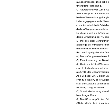
ausgeschlossen. Dies gilt i
unerlaubter Handlung.
(2) Abweichend von Ziff. 8 A
a) der AN grobe Fahrlässigkeit
b) die AN einen Mangel argli
Leistungsgegenstands über
c) die AN schuldhaft Schäde
d) die AN gegen wesentliche 
Erfüllung durch die AN die 
deren Einhaltung der AG rege
(3) Im Falle einer Verletzung
allerdings bei nur leichter 
eintretenden Schaden beschr
Rechtsmängel geltenden Verjä
(4) Der Haftungsausschluss
(5) Eine Änderung der Bewei
(6) Gerät die AN bei Werkle
eine Entschädigung in Höhe 
als 5 v.H. der Gesamtvergütun
Abs. 2 dieser Ziff. 8 bleibt 
Frist zu erklären, ob er weg
statt der Leistung verlangt o
Erfüllung ausgeschlossen.
(7) Soweit die Haftung der AN
beauftragte Dritte.
(8) Der AG ist verpflichtet, 
AN die Möglichkeit einzurä