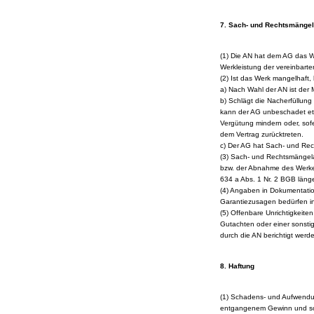
7. Sach- und Rechtsmängel
(1) Die AN hat dem AG das W
Werkleistung der vereinbart
(2) Ist das Werk mangelhaft, 
a) Nach Wahl der AN ist der 
b) Schlägt die Nacherfüllung
kann der AG unbeschadet et
Vergütung mindern oder, sofe
dem Vertrag zurücktreten.
c) Der AG hat Sach- und Rec
(3) Sach- und Rechtsmängela
bzw. der Abnahme des Werkes
634 a Abs. 1 Nr. 2 BGB länge
(4) Angaben in Dokumentatio
Garantiezusagen bedürfen in 
(5) Offenbare Unrichtigkeiten
Gutachten oder einer sonstig
durch die AN berichtigt werd
8. Haftung
(1) Schadens- und Aufwendun
entgangenem Gewinn und so