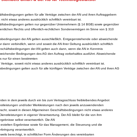
äftsbedingungen gelten für alle Verträge zwischen der AN und ihren Auftraggebern
nicht etwas anderes ausdrücklich schriftlich vereinbart ist.
häftsbedingungen gelten nur gegenüber Unternehmern (§ 14 BGB) sowie gegenüber
fentlichen Rechts und öffentlich-rechtlichen Sondervermögen im Sinne von § 310
ftsbedingungen der AN gelten ausschließlich. Entgegenstehende oder abweichende
dann verbindlich, wenn und soweit die AN ihrer Geltung ausdrücklich schriftlich
eschäftsbedingungen der AN gelten auch dann, wenn die AN in Kenntnis
eichender Bedingungen des AG den Auftrag vorbehaltlos ausführt. Abweichende
s nur für einen bestimmten
 Verträge, soweit nicht etwas anderes ausdrücklich schriftlich vereinbart ist.
tsbedingungen gelten auch für alle künftigen Verträge zwischen der AN und ihren AG
rden in dem jeweils durch ein bis zum Vertragsschluss freibleibendes Angebot
enstleistungen und/oder Werkleistungen nach den jeweils anzuwendenden
rbracht, soweit in diesen Allgemeinen Geschäftsbedingungen nicht etwas anderes
 Dienstleistungen in eigener Verantwortung. Der AG bleibt für die von ihm
gebnisse selbst verantwortlich. Die AN
ie erzielten Ergebnisse sowie für das Management, die Steuerung und die
bringung verantwortlich.
weils berechtigt, in schriftlicher Form Änderungen des vereinbarten