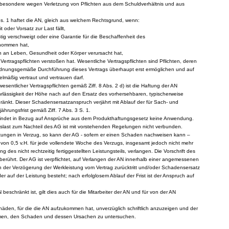
nsbesondere wegen Verletzung von Pflichten aus dem Schuldverhältnis und aus
bs. 1 haftet die AN, gleich aus welchem Rechtsgrund, wenn:
 oder Vorsatz zur Last fällt,
stig verschweigt oder eine Garantie für die Beschaffenheit des
nommen hat,
n an Leben, Gesundheit oder Körper verursacht hat,
Vertragspflichten verstoßen hat. Wesentliche Vertragspflichten sind Pflichten, deren
ordnungsgemäße Durchführung dieses Vertrags überhaupt erst ermöglichen und auf
lmäßig vertraut und vertrauen darf.
 wesentlicher Vertragspflichten gemäß Ziff. 8 Abs. 2 d) ist die Haftung der AN
Fahrlässigkeit der Höhe nach auf den Ersatz des vorhersehbaren, typischerweise
änkt. Dieser Schadensersatzanspruch verjährt mit Ablauf der für Sach- und
hrungsfrist gemäß Ziff. 7 Abs. 3 S. 1.
 findet in Bezug auf Ansprüche aus dem Produkthaftungsgesetz keine Anwendung.
slast zum Nachteil des AG ist mit vorstehenden Regelungen nicht verbunden.
istungen in Verzug, so kann der AG - sofern er einen Schaden nachweisen kann –
von 0,5 v.H. für jede vollendete Woche des Verzugs, insgesamt jedoch nicht mehr
g des nicht rechtzeitig fertiggestellten Leistungsteils, verlangen. Die Vorschrift des
unberührt. Der AG ist verpflichtet, auf Verlangen der AN innerhalb einer angemessenen
en der Verzögerung der Werkleistung vom Vertrag zurücktritt und/oder Schadensersatz
der auf der Leistung besteht; nach erfolglosem Ablauf der Frist ist der Anspruch auf
 beschränkt ist, gilt dies auch für die Mitarbeiter der AN und für von der AN
Schäden, für die die AN aufzukommen hat, unverzüglich schriftlich anzuzeigen und der
umen, den Schaden und dessen Ursachen zu untersuchen.