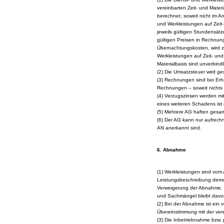
vereinbarten Zeit- und Mate
berechnet, soweit nicht im A
und Werkleistungen auf Zeit
jeweils gültigen Stundensätz
gültigen Preisen in Rechnung
Übernachtungskosten, wird z
Werkleistungen auf Zeit- und
Materialbasis sind unverbindl
(2) Die Umsatzsteuer wird g
(3) Rechnungen sind bei Erh
Rechnungen – soweit nichts 
(4) Verzugszinsen werden mi
eines weiteren Schadens ist
(5) Mehrere AG haften gesam
(6) Der AG kann nur aufrechn
AN anerkannt sind.
6. Abnahme
(1) Werkleistungen sind vom
Leistungsbeschreibung demon
Verweigerung der Abnahme. D
und Sachmängel bleibt davo
(2) Bei der Abnahme ist ein 
Übereinstimmung mit der ver
(3) Die Inbetriebnahme bzw.