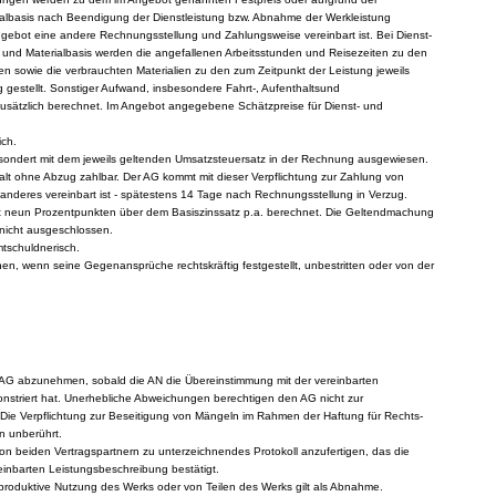
rialbasis nach Beendigung der Dienstleistung bzw. Abnahme der Werkleistung
ngebot eine andere Rechnungsstellung und Zahlungsweise vereinbart ist. Bei Dienst-
- und Materialbasis werden die angefallenen Arbeitsstunden und Reisezeiten zu den
en sowie die verbrauchten Materialien zu den zum Zeitpunkt der Leistung jeweils
 gestellt. Sonstiger Aufwand, insbesondere Fahrt-, Aufenthaltsund
usätzlich berechnet. Im Angebot angegebene Schätzpreise für Dienst- und
ich.
esondert mit dem jeweils geltenden Umsatzsteuersatz in der Rechnung ausgewiesen.
alt ohne Abzug zahlbar. Der AG kommt mit dieser Verpflichtung zur Zahlung von
anderes vereinbart ist - spätestens 14 Tage nach Rechnungsstellung in Verzug.
t neun Prozentpunkten über dem Basiszinssatz p.a. berechnet. Die Geltendmachung
 nicht ausgeschlossen.
tschuldnerisch.
en, wenn seine Gegenansprüche rechtskräftig festgestellt, unbestritten oder von der
 AG abzunehmen, sobald die AN die Übereinstimmung mit der vereinbarten
striert hat. Unerhebliche Abweichungen berechtigen den AG nicht zur
ie Verpflichtung zur Beseitigung von Mängeln im Rahmen der Haftung für Rechts-
n unberührt.
von beiden Vertragspartnern zu unterzeichnendes Protokoll anzufertigen, das die
einbarten Leistungsbeschreibung bestätigt.
 produktive Nutzung des Werks oder von Teilen des Werks gilt als Abnahme.