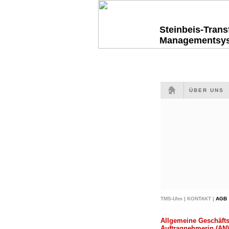
Steinbeis-Tran
Managementsy
ÜBER UNS
TMS-Ulm |
KONTAKT |
AGB
Allgemeine Geschäfts
Auftragnehmerin (AN)