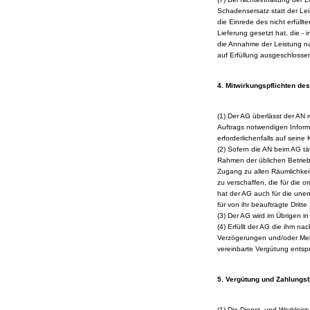
Schadensersatz statt der Le
die Einrede des nicht erfüll
Lieferung gesetzt hat, die -
die Annahme der Leistung nac
auf Erfüllung ausgeschlosse
4. Mitwirkungspflichten de
(1) Der AG überlässt der AN r
Auftrags notwendigen Informa
erforderlichenfalls auf seine
(2) Sofern die AN beim AG tät
Rahmen der üblichen Betrieb
Zugang zu allen Räumlichkeit
zu verschaffen, die für die 
hat der AG auch für die unent
für von ihr beauftragte Dritte
(3) Der AG wird im Übrigen in
(4) Erfüllt der AG die ihm na
Verzögerungen und/oder Mehr
vereinbarte Vergütung entsp
5. Vergütung und Zahlung
(1) Die Dienst- und Werklei