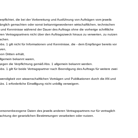
verpflichtet, die bei der Vorbereitung und Ausführung von Aufträgen vom jeweils
änglich gemachten oder sonst bekanntgewordenen wirtschaftlichen, technischen
 und Kenntnisse während der Dauer des Auftrags ohne die vorherige schriftliche
eren Vertragspartners nicht über den Auftragszweck hinaus zu verwerten, zu nutzen
machen.
Abs. 1 gilt nicht für Informationen und Kenntnisse, die - dem Empfänger bereits vor
aren,
on Dritten erhält,
 allgemein bekannt waren,
 gegen die Verpflichtung gemäß Abs. 1 allgemein bekannt werden.
Abs. 1 gilt für beide Vertragspartner nach Beendigung des Auftrags für weitere zwei
twendigkeit von wissenschaftlichen Vorträgen und Publikationen durch die AN und
. 1 erforderliche Einwilligung nicht unbillig verweigern.
personenbezogene Daten des jeweils anderen Vertragspartners nur für vertraglich
achtung der gesetzlichen Bestimmungen verarbeiten oder nutzen.