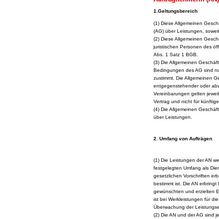
1.Geltungsbereich
(1
) Diese Allgemeinen Gesch
(AG) über Leistungen, soweit 
(2) Diese Allgemeinen Gesc
juristischen Personen des öf
Abs. 1 Satz 1 BGB.
(3) Die Allgemeinen Geschä
Bedingungen des AG sind nur 
zustimmt. Die Allgemeinen G
entgegenstehender oder abw
Vereinbarungen gelten jeweil
Vertrag und nicht für künftige
(4) Die Allgemeinen Geschäf
über Leistungen.
2. Umfang von Aufträgen
(1) Die Leistungen der AN we
festgelegten Umfang als Di
gesetzlichen Vorschriften e
bestimmt ist. Die AN erbringt
gewünschten und erzielten Er
ist bei Werkleistungen für d
Überwachung der Leistungser
(2) Die AN und der AG sind je