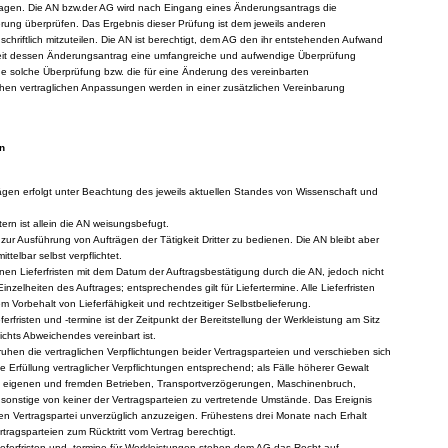
agen. Die AN bzw.der AG wird nach Eingang eines Änderungsantrags die
erung überprüfen. Das Ergebnis dieser Prüfung ist dem jeweils anderen
schriftlich mitzuteilen. Die AN ist berechtigt, dem AG den ihr entstehenden Aufwand
weit dessen Änderungsantrag eine umfangreiche und aufwendige Überprüfung
eine solche Überprüfung bzw. die für eine Änderung des vereinbarten
chen vertraglichen Anpassungen werden in einer zusätzlichen Vereinbarung
n
ägen erfolgt unter Beachtung des jeweils aktuellen Standes von Wissenschaft und
ern ist allein die AN weisungsbefugt.
ch zur Ausführung von Aufträgen der Tätigkeit Dritter zu bedienen. Die AN bleibt aber
telbar selbst verpflichtet.
nen Lieferfristen mit dem Datum der Auftragsbestätigung durch die AN, jedoch nicht
r Einzelheiten des Auftrages; entsprechendes gilt für Liefertermine. Alle Lieferfristen
m Vorbehalt von Lieferfähigkeit und rechtzeitiger Selbstbelieferung.
eferfristen und -termine ist der Zeitpunkt der Bereitstellung der Werkleistung am Sitz
chts Abweichendes vereinbart ist.
 ruhen die vertraglichen Verpflichtungen beider Vertragsparteien und verschieben sich
ie Erfüllung vertraglicher Verpflichtungen entsprechend; als Fälle höherer Gewalt
n eigenen und fremden Betrieben, Transportverzögerungen, Maschinenbruch,
onstige von keiner der Vertragsparteien zu vertretende Umstände. Das Ereignis
en Vertragspartei unverzüglich anzuzeigen. Frühestens drei Monate nach Erhalt
rtragsparteien zum Rücktritt vom Vertrag berechtigt.
Lieferfristen und -termine für Werkleistungen stehen dem AG das Recht auf