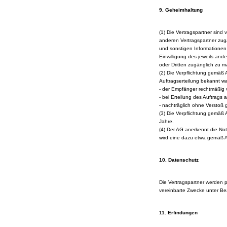
9. Geheimhaltung
(1) Die Vertragspartner sind 
anderen Vertragspartner zug
und sonstigen Informationen
Einwilligung des jeweils and
oder Dritten zugänglich zu 
(2) Die Verpflichtung gemäß 
Auftragserteilung bekannt w
- der Empfänger rechtmäßig v
- bei Erteilung des Auftrags
- nachträglich ohne Verstoß
(3) Die Verpflichtung gemäß 
Jahre.
(4) Der AG anerkennt die No
wird eine dazu etwa gemäß Abs
10. Datenschutz
Die Vertragspartner werden 
vereinbarte Zwecke unter Be
11. Erfindungen