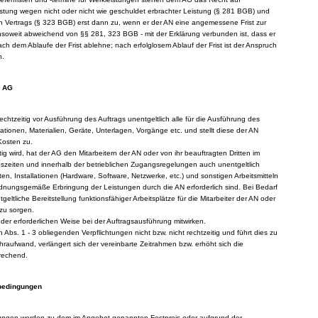
istung wegen nicht oder nicht wie geschuldet erbrachter Leistung (§ 281 BGB) und
ten Vertrags (§ 323 BGB) erst dann zu, wenn er der AN eine angemessene Frist zur
 insoweit abweichend von §§ 281, 323 BGB - mit der Erklärung verbunden ist, dass er
h dem Ablaufe der Frist ablehne; nach erfolglosem Ablauf der Frist ist der Anspruch
n.
s AG
echtzeitig vor Ausführung des Auftrags unentgeltlich alle für die Ausführung des
tionen, Materialien, Geräte, Unterlagen, Vorgänge etc. und stellt diese der AN
 Kosten zu.
ig wird, hat der AG den Mitarbeitern der AN oder von ihr beauftragten Dritten im
szeiten und innerhalb der betrieblichen Zugangsregelungen auch unentgeltlich
en, Installationen (Hardware, Software, Netzwerke, etc.) und sonstigen Arbeitsmitteln
ordnungsgemäße Erbringung der Leistungen durch die AN erforderlich sind. Bei Bedarf
geltliche Bereitstellung funktionsfähiger Arbeitsplätze für die Mitarbeiter der AN oder
 zu sorgen.
 der erforderlichen Weise bei der Auftragsausführung mitwirken.
ch Abs. 1 - 3 obliegenden Verpflichtungen nicht bzw. nicht rechtzeitig und führt dies zu
aufwand, verlängert sich der vereinbarte Zeitrahmen bzw. erhöht sich die
rechend.
sbedingungen
stungen werden zu dem im Angebot genannten Festpreis oder aufgrund der