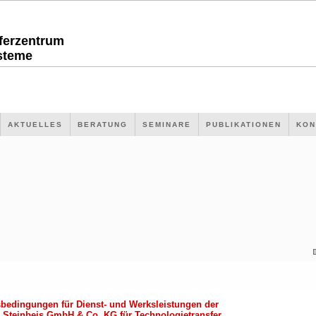
sferzentrum
steme
AKTUELLES
BERATUNG
SEMINARE
PUBLIKATIONEN
KON
bedingungen für Dienst- und Werksleistungen der
 Steinbeis GmbH & Co. KG für Technologietransfer