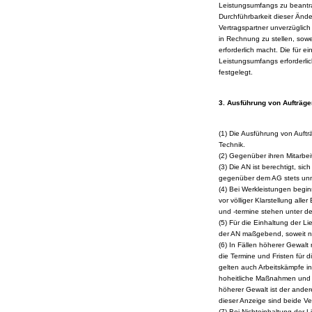
Leistungsumfangs zu beantr
Durchführbarkeit dieser Änd
Vertragspartner unverzüglich 
in Rechnung zu stellen, so
erforderlich macht. Die für 
Leistungsumfangs erforderli
festgelegt.
3. Ausführung von Aufträge
(1) Die Ausführung von Auftr
Technik.
(2) Gegenüber ihren Mitarbeit
(3) Die AN ist berechtigt, si
gegenüber dem AG stets unmit
(4) Bei Werkleistungen begin
vor völliger Klarstellung alle
und -termine stehen unter de
(5) Für die Einhaltung der Li
der AN maßgebend, soweit ni
(6) In Fällen höherer Gewalt
die Termine und Fristen für d
gelten auch Arbeitskämpfe i
hoheitliche Maßnahmen und s
höherer Gewalt ist der ander
dieser Anzeige sind beide Ve
(7) Bei Nichteinhaltung der 