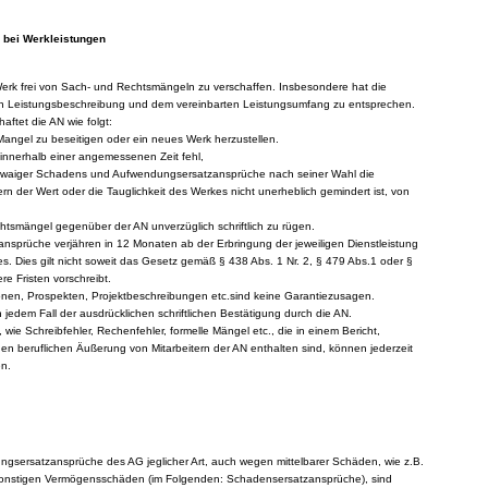
 bei Werkleistungen
erk frei von Sach- und Rechtsmängeln zu verschaffen. Insbesondere hat die
en Leistungsbeschreibung und dem vereinbarten Leistungsumfang zu entsprechen.
haftet die AN wie folgt:
Mangel zu beseitigen oder ein neues Werk herzustellen.
 innerhalb einer angemessenen Zeit fehl,
waiger Schadens und Aufwendungsersatzansprüche nach seiner Wahl die
rn der Wert oder die Tauglichkeit des Werkes nicht unerheblich gemindert ist, von
htsmängel gegenüber der AN unverzüglich schriftlich zu rügen.
nsprüche verjähren in 12 Monaten ab der Erbringung der jeweiligen Dienstleistung
. Dies gilt nicht soweit das Gesetz gemäß § 438 Abs. 1 Nr. 2, § 479 Abs.1 oder §
re Fristen vorschreibt.
nen, Prospekten, Projektbeschreibungen etc.sind keine Garantiezusagen.
jedem Fall der ausdrücklichen schriftlichen Bestätigung durch die AN.
, wie Schreibfehler, Rechenfehler, formelle Mängel etc., die in einem Bericht,
en beruflichen Äußerung von Mitarbeitern der AN enthalten sind, können jederzeit
en.
gsersatzansprüche des AG jeglicher Art, auch wegen mittelbarer Schäden, wie z.B.
nstigen Vermögensschäden (im Folgenden: Schadensersatzansprüche), sind