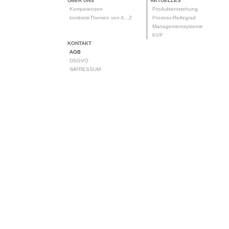
ÜBER UNS
AKTUELLES
Kompetenzen
Produktentstehung
konkreteThemen von A...Z
Prozess-Reifegrad
Managementsysteme
KVP
KONTAKT
AGB
DSGVO
IMPRESSUM