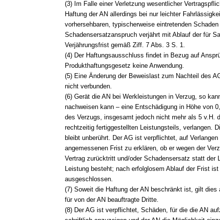
(3) Im Falle einer Verletzung wesentlicher Vertragspflic
Haftung der AN allerdings bei nur leichter Fahrlässigk
vorhersehbaren, typischerweise eintretenden Schaden
Schadensersatzanspruch verjährt mit Ablauf der für 
Verjährungsfrist gemäß Ziff. 7 Abs. 3 S. 1.
(4) Der Haftungsausschluss findet in Bezug auf Ansp
Produkthaftungsgesetz keine Anwendung.
(5) Eine Änderung der Beweislast zum Nachteil des A
nicht verbunden.
(6) Gerät die AN bei Werkleistungen in Verzug, so kan
nachweisen kann – eine Entschädigung in Höhe von 0,
des Verzugs, insgesamt jedoch nicht mehr als 5 v.H. 
rechtzeitig fertiggestellten Leistungsteils, verlangen. D
bleibt unberührt. Der AG ist verpflichtet, auf Verlangen
angemessenen Frist zu erklären, ob er wegen der Ver
Vertrag zurücktritt und/oder Schadensersatz statt der 
Leistung besteht; nach erfolglosem Ablauf der Frist ist
ausgeschlossen.
(7) Soweit die Haftung der AN beschränkt ist, gilt dies
für von der AN beauftragte Dritte.
(8) Der AG ist verpflichtet, Schäden, für die die AN 