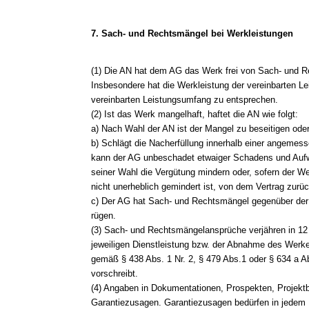
7. Sach- und Rechtsmängel bei Werkleistungen
(1) Die AN hat dem AG das Werk frei von Sach- und R
Insbesondere hat die Werkleistung der vereinbarten 
vereinbarten Leistungsumfang zu entsprechen.
(2) Ist das Werk mangelhaft, haftet die AN wie folgt:
a) Nach Wahl der AN ist der Mangel zu beseitigen ode
b) Schlägt die Nacherfüllung innerhalb einer angemess
kann der AG unbeschadet etwaiger Schadens und Au
seiner Wahl die Vergütung mindern oder, sofern der We
nicht unerheblich gemindert ist, von dem Vertrag zurüc
c) Der AG hat Sach- und Rechtsmängel gegenüber der A
rügen.
(3) Sach- und Rechtsmängelansprüche verjähren in 12
jeweiligen Dienstleistung bzw. der Abnahme des Werkes
gemäß § 438 Abs. 1 Nr. 2, § 479 Abs.1 oder § 634 a A
vorschreibt.
(4) Angaben in Dokumentationen, Prospekten, Projekt
Garantiezusagen. Garantiezusagen bedürfen in jedem Fa